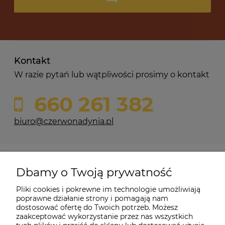
Kontakt
W razie pytań lub wątpliwości prosimy o kontakt
660 261 382
biuro@czerwonadynia.pl
Pomoc
Dbamy o Twoją prywatność
Moje konto
Pliki cookies i pokrewne im technologie umożliwiają
poprawne działanie strony i pomagają nam
dostosować ofertę do Twoich potrzeb. Możesz
O firmie
zaakceptować wykorzystanie przez nas wszystkich