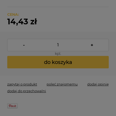
CENA:
14,43 zł
-
+
kpl.
do koszyka
zapytaj o produkt
poleć znajomemu
dodaj opinię
dodaj do przechowalni