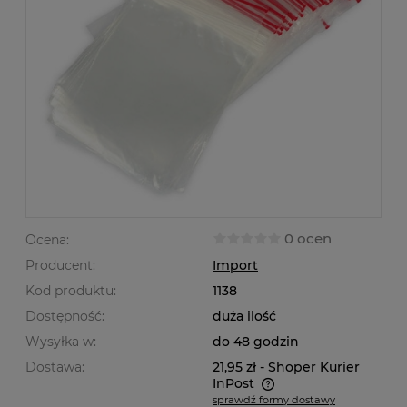
0 ocen
Ocena:
Producent:
Import
Kod produktu:
1138
Dostępność:
duża ilość
Wysyłka w:
do 48 godzin
Dostawa:
21,95 zł
- Shoper Kurier
InPost
sprawdź formy dostawy
Cena nie zawiera ewentualnych kosztów płatności