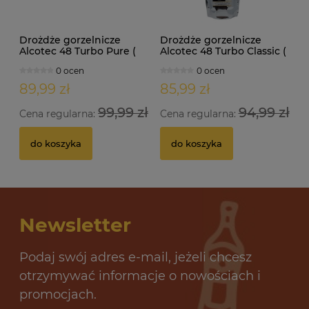
Drożdże gorzelnicze
Drożdże gorzelnicze
Alcotec 48 Turbo Pure (
Alcotec 48 Turbo Classic (
doypack 1,35kg )
doypack 1,30kg )
0 ocen
0 ocen
89,99 zł
85,99 zł
99,99 zł
94,99 zł
Cena regularna:
Cena regularna:
do koszyka
do koszyka
Newsletter
Podaj swój adres e-mail, jeżeli chcesz
otrzymywać informacje o nowościach i
promocjach.