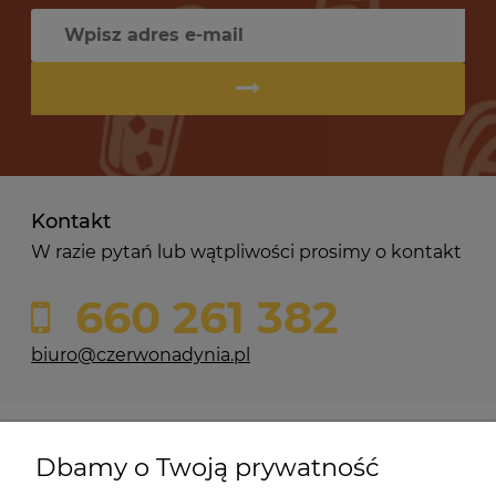
Kontakt
W razie pytań lub wątpliwości prosimy o kontakt
660 261 382
biuro@czerwonadynia.pl
Pomoc
Dbamy o Twoją prywatność