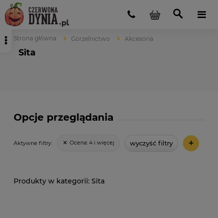
Strona główna
Gorzelnictwo
Akcesoria
Sita
Opcje przeglądania
+
wyczyść filtry
Ocena:
4 i więcej
Aktywne filtry:
Sita