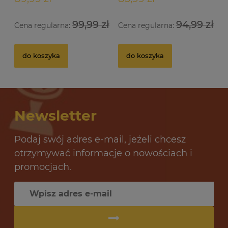
99,99 zł
94,99 zł
Cena regularna:
Cena regularna:
Drożdże gorzelnicze Alcotec 48 Turbo Pure
Dr
do koszyka
do koszyka
32 oceny
12,69 zł
10
Newsletter
do koszyka
Podaj swój adres e-mail, jeżeli chcesz
otrzymywać informacje o nowościach i
promocjach.