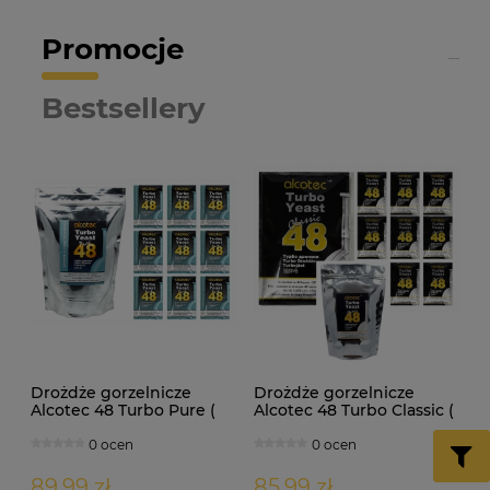
Promocje
Bestsellery
Drożdże gorzelnicze
Drożdże gorzelnicze
Alcotec 48 Turbo Pure (
Alcotec 48 Turbo Classic (
doypack 1,35kg )
doypack 1,30kg )
0 ocen
0 ocen
89,99 zł
85,99 zł