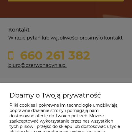
Kontakt
W razie pytań lub wątpliwości prosimy o kontakt
660 261 382
biuro@czerwonadynia.pl
Pomoc
Dbamy o Twoją prywatność
Moje konto
Pliki cookies i pokrewne im technologie umożliwiają
poprawne działanie strony i pomagają nam
dostosować ofertę do Twoich potrzeb. Możesz
O firmie
zaakceptować wykorzystanie przez nas wszystkich
tych plików i przejść do sklepu lub dostosować użycie
plików do swoich preferencji, wybierając opcję