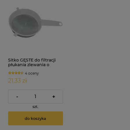
Sitko GĘSTE do filtracji
płukania zlewania o
średnicy 250mm
4 oceny
21,33 zł
-
+
szt.
do koszyka