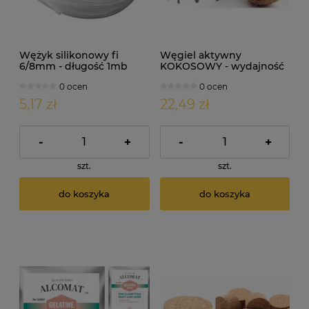
Wężyk silikonowy fi
Węgiel aktywny
6/8mm - długość 1mb
KOKOSOWY - wydajność
do 50L
0 ocen
0 ocen
5,17 zł
22,49 zł
-
+
-
+
szt.
szt.
do koszyka
do koszyka