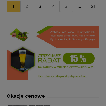
1
2
3
4
5
...
21
Okazje cenowe