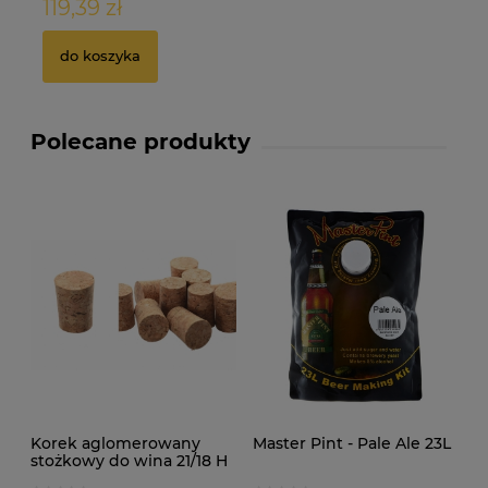
119,39 zł
2
do koszyka
Polecane produkty
Korek aglomerowany
Master Pint - Pale Ale 23L
stożkowy do wina 21/18 H
27mm 10szt