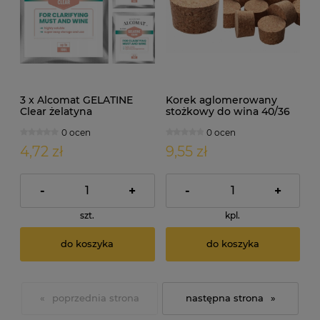
3 x Alcomat GELATINE
Korek aglomerowany
Clear żelatyna
stożkowy do wina 40/36
enologiczna 5g
H 24mm 10szt
0 ocen
0 ocen
4,72 zł
9,55 zł
-
+
-
+
szt.
kpl.
do koszyka
do koszyka
«
»