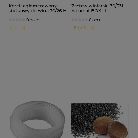
Korek aglomerowany
Zestaw winiarski 30/33L -
stożkowy do wina 30/26 H
Alcomat BOX - L
32mm 10szt
0 ocen
0 ocen
7,21 zł
99,49 zł