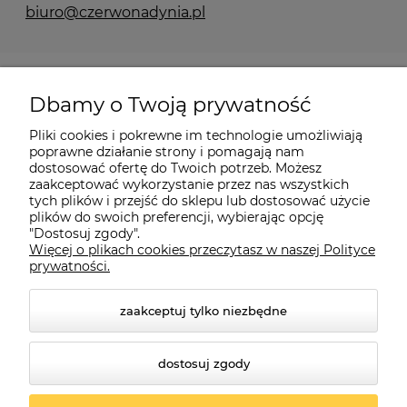
biuro@czerwonadynia.pl
Pomoc
Dbamy o Twoją prywatność
Moje konto
Pliki cookies i pokrewne im technologie umożliwiają
poprawne działanie strony i pomagają nam
dostosować ofertę do Twoich potrzeb. Możesz
O firmie
zaakceptować wykorzystanie przez nas wszystkich
tych plików i przejść do sklepu lub dostosować użycie
plików do swoich preferencji, wybierając opcję
"Dostosuj zgody".
Więcej o plikach cookies przeczytasz w naszej Polityce
Czerwona Dynia
|
ul. Konarskiego 9a
| 66-200 Świebodzin |
prywatności.
tel: 660-261-382
zaakceptuj tylko niezbędne
dostosuj zgody