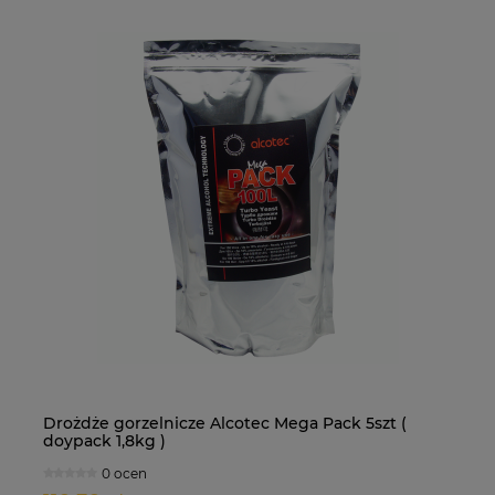
0g
Drożdże gorzelnicze Alcotec Mega Pack 5szt (
My
doypack 1,8kg )
0 ocen