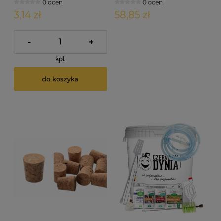
0 ocen
0 ocen
3,14 zł
58,85 zł
-
+
kpl.
do koszyka