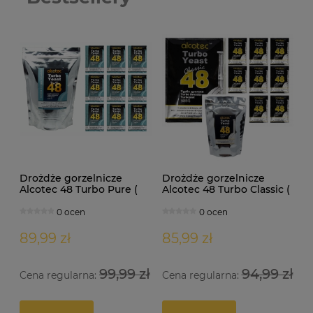
Drożdże gorzelnicze
Drożdże gorzelnicze
Alcotec 48 Turbo Pure (
Alcotec 48 Turbo Classic (
doypack 1,35kg )
doypack 1,30kg )
0 ocen
0 ocen
89,99 zł
85,99 zł
99,99 zł
94,99 zł
Cena regularna:
Cena regularna:
Drożdże gorzelnicze Alcotec 48 Turbo Pure
Dr