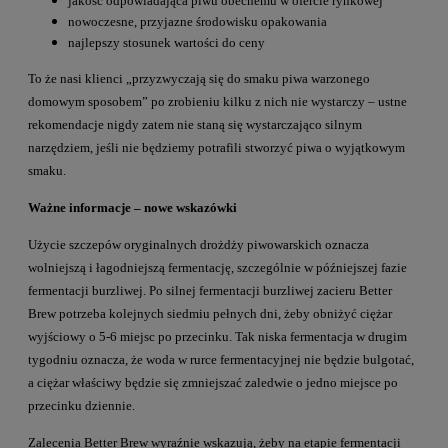
jakość odpowiadająca piwu obecnemu w ofercie rynkowej
nowoczesne, przyjazne środowisku opakowania
najlepszy stosunek wartości do ceny
To że nasi klienci „przyzwyczają się do smaku piwa warzonego
domowym sposobem” po zrobieniu kilku z nich nie wystarczy – ustne
rekomendacje nigdy zatem nie staną się wystarczająco silnym
narzędziem, jeśli nie będziemy potrafili stworzyć piwa o wyjątkowym
smaku.
Ważne informacje – nowe wskazówki
Użycie szczepów oryginalnych drożdży piwowarskich oznacza
wolniejszą i łagodniejszą fermentację, szczególnie w późniejszej fazie
fermentacji burzliwej. Po silnej fermentacji burzliwej zacieru Better
Brew potrzeba kolejnych siedmiu pełnych dni, żeby obniżyć ciężar
wyjściowy o 5-6 miejsc po przecinku. Tak niska fermentacja w drugim
tygodniu oznacza, że woda w rurce fermentacyjnej nie będzie bulgotać,
a ciężar właściwy będzie się zmniejszać zaledwie o jedno miejsce po
przecinku dziennie.
Zalecenia Better Brew wyraźnie wskazują, żeby na etapie fermentacji