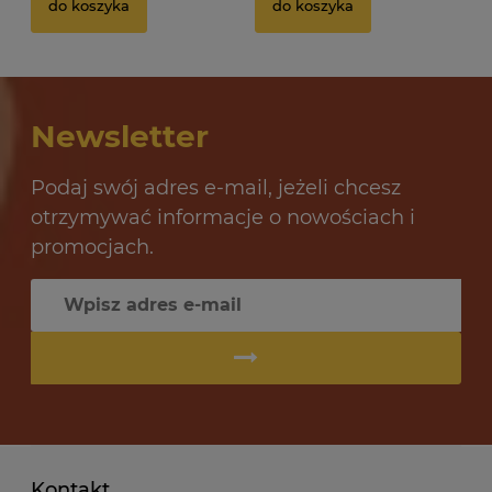
do koszyka
do koszyka
32 oceny
12,69 zł
10
Newsletter
do koszyka
Podaj swój adres e-mail, jeżeli chcesz
otrzymywać informacje o nowościach i
promocjach.
Kontakt