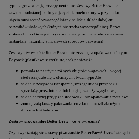
typu Lager zawierają szczepy neutralne. Zestawy Better Brew nie
zawierają substancji koloryzujących, karmelu (który w przypadku
użycia musi zostać wyszczególniony na liście składników) ani
barwników słodowych (których nie trzeba wyszczególniać). Barwa
zestawu Better Brew jest uzyskiwana wyłącznie ze słodu, co stanowi
najbardziej naturalny z możliwych sposobów barwienia!
Zestawy piwowarskie Better Brew umieszcza się w opakowaniach typu
Doypack (plastikowe saszetki stojące), ponieważ:
pozwala to na użycie różnych objętości wagowych – więcej
słodu znajduje się w ciemnych piwach typu Ale
są one łatwiejsze w transporcie, szczególnie w przypadku
sprzedaży przez Internet lub innej sprzedaży wysyłkowej
są one bardziej przyjazne środowisku niż opakowania metalowe
zmniejszają koszty pakowania, co z kolei umożliwia użycie
droższych składników
Zestawy piwowarskie Better Brew – co je wyróżnia?
Czym wyróżniają się zestawy piwowarskie Better Brew? Przez dziesiątki