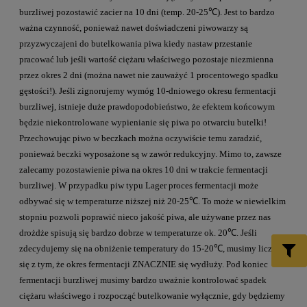
burzliwej pozostawić zacier na 10 dni (temp. 20-25℃). Jest to bardzo
ważna czynność, ponieważ nawet doświadczeni piwowarzy są
przyzwyczajeni do butelkowania piwa kiedy nastaw przestanie
pracować lub jeśli wartość ciężaru właściwego pozostaje niezmienna
przez okres 2 dni (można nawet nie zauważyć 1 procentowego spadku
gęstości!). Jeśli zignorujemy wymóg 10-dniowego okresu fermentacji
burzliwej, istnieje duże prawdopodobieństwo, że efektem końcowym
będzie niekontrolowane wypienianie się piwa po otwarciu butelki!
Przechowując piwo w beczkach można oczywiście temu zaradzić,
ponieważ beczki wyposażone są w zawór redukcyjny. Mimo to, zawsze
zalecamy pozostawienie piwa na okres 10 dni w trakcie fermentacji
burzliwej. W przypadku piw typu Lager proces fermentacji może
odbywać się w temperaturze niższej niż 20-25℃. To może w niewielkim
stopniu pozwoli poprawić nieco jakość piwa, ale używane przez nas
drożdże spisują się bardzo dobrze w temperaturze ok. 20℃. Jeśli
zdecydujemy się na obniżenie temperatury do 15-20℃, musimy liczyć
się z tym, że okres fermentacji ZNACZNIE się wydłuży. Pod koniec
fermentacji burzliwej musimy bardzo uważnie kontrolować spadek
ciężaru właściwego i rozpocząć butelkowanie wyłącznie, gdy będziemy