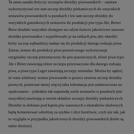
Ta sama zasada dotyczy szczepów drożdży piwowarskich – zamiast
wykorzystywać ten sam szczep drożdży piekarniczych do wszystkich
zestawów piwowarskich w puszkach i ten sam szczep drożdży do
wszystkich gatunkowych zestawów do produkcji piw typu Ale, Better
Brew zbadało wszystkie dostępne na całym świecie jakościowe suszone
drożdże piwowarskie i wypróbowało je na setkach piw, aby określić
który szczep najbardziej nadaje się do produkcji danego rodzaju piwa.
Zatem, zestaw do produkcji piwa pszenicznego wykorzystuje
oryginalny szczep przeznaczony do piw pszenicznych, różne piwa typu
Ale i Bitter zawierają różne szczepu przeznaczone dla danego rodzaju
piwa, a piwa typu Lager zawierają szczepy neutralne. Można by sądzić,
że wasz ulubiony zestaw piwowarski w puszce zawiera szczep drożdży
piwnych, ponieważ mniej więcej taka informacja jest zamieszczona na
opakowaniu – jednakże tak naprawdę wiele zestawów w puszkach (nie
wszystkie) zawierają w swoim składzie szczepy drożdży piekarniczych.
Drożdże te dobrane pod kątem piw warzonych z ekstraktów słodowych
będą fermentować odrobinę za szybko i zbyt burzliwie, czyli nie tak, jak
to wygląda w przypadku jakościowych drożdży piwowarskich (które są
także droższe).