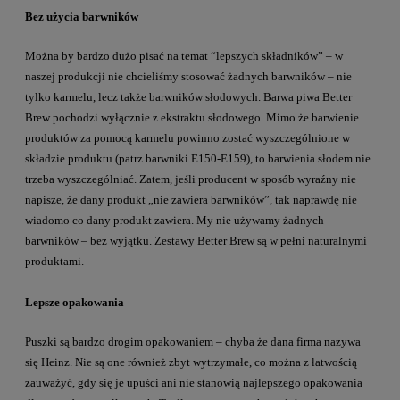
Bez użycia barwników
Można by bardzo dużo pisać na temat “lepszych składników” – w
naszej produkcji nie chcieliśmy stosować żadnych barwników – nie
tylko karmelu, lecz także barwników słodowych. Barwa piwa Better
Brew pochodzi wyłącznie z ekstraktu słodowego. Mimo że barwienie
produktów za pomocą karmelu powinno zostać wyszczególnione w
składzie produktu (patrz barwniki E150-E159), to barwienia słodem nie
trzeba wyszczególniać. Zatem, jeśli producent w sposób wyraźny nie
napisze, że dany produkt „nie zawiera barwników”, tak naprawdę nie
wiadomo co dany produkt zawiera. My nie używamy żadnych
barwników – bez wyjątku. Zestawy Better Brew są w pełni naturalnymi
produktami.
Lepsze opakowania
Puszki są bardzo drogim opakowaniem – chyba że dana firma nazywa
się Heinz. Nie są one również zbyt wytrzymałe, co można z łatwością
zauważyć, gdy się je upuści ani nie stanowią najlepszego opakowania