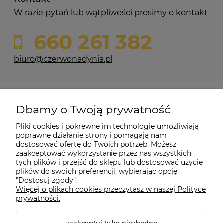
W razie pytań lub wątpliwości prosimy o kontakt
660 261 382
biuro@czerwonadynia.pl
Pomoc
Dbamy o Twoją prywatność
Moje konto
Pliki cookies i pokrewne im technologie umożliwiają
poprawne działanie strony i pomagają nam
dostosować ofertę do Twoich potrzeb. Możesz
O firmie
zaakceptować wykorzystanie przez nas wszystkich
tych plików i przejść do sklepu lub dostosować użycie
plików do swoich preferencji, wybierając opcję
"Dostosuj zgody".
Więcej o plikach cookies przeczytasz w naszej Polityce
Czerwona Dynia
|
ul. Konarskiego 9a
| 66-200 Świebodzin |
prywatności.
tel: 660-261-382
zaakceptuj tylko niezbędne