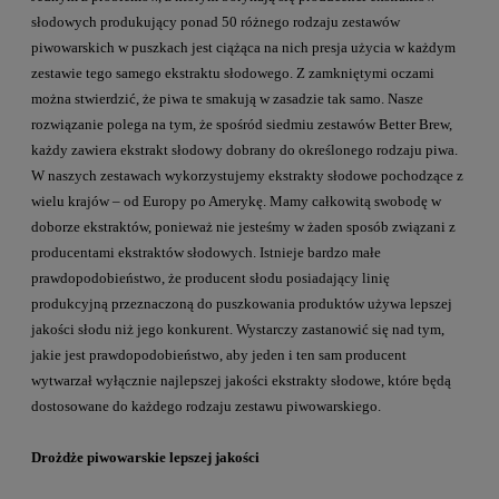
słodowych produkujący ponad 50 różnego rodzaju zestawów
piwowarskich w puszkach jest ciążąca na nich presja użycia w każdym
zestawie tego samego ekstraktu słodowego. Z zamkniętymi oczami
można stwierdzić, że piwa te smakują w zasadzie tak samo. Nasze
rozwiązanie polega na tym, że spośród siedmiu zestawów Better Brew,
każdy zawiera ekstrakt słodowy dobrany do określonego rodzaju piwa.
W naszych zestawach wykorzystujemy ekstrakty słodowe pochodzące z
wielu krajów – od Europy po Amerykę. Mamy całkowitą swobodę w
doborze ekstraktów, ponieważ nie jesteśmy w żaden sposób związani z
producentami ekstraktów słodowych. Istnieje bardzo małe
prawdopodobieństwo, że producent słodu posiadający linię
produkcyjną przeznaczoną do puszkowania produktów używa lepszej
jakości słodu niż jego konkurent. Wystarczy zastanowić się nad tym,
jakie jest prawdopodobieństwo, aby jeden i ten sam producent
wytwarzał wyłącznie najlepszej jakości ekstrakty słodowe, które będą
dostosowane do każdego rodzaju zestawu piwowarskiego.
Drożdże piwowarskie lepszej jakości