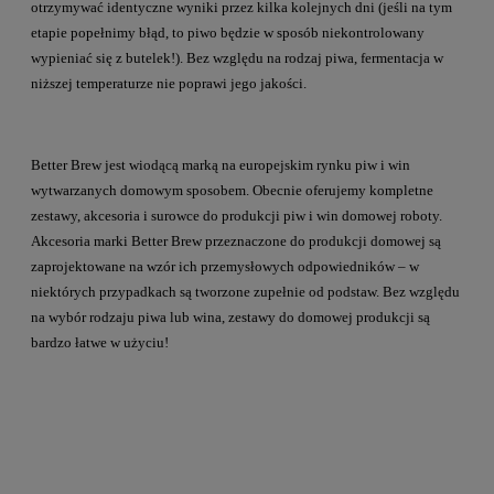
otrzymywać identyczne wyniki przez kilka kolejnych dni (jeśli na tym
etapie popełnimy błąd, to piwo będzie w sposób niekontrolowany
wypieniać się z butelek!). Bez względu na rodzaj piwa, fermentacja w
niższej temperaturze nie poprawi jego jakości.
Better Brew jest wiodącą marką na europejskim rynku piw i win
wytwarzanych domowym sposobem. Obecnie oferujemy kompletne
zestawy, akcesoria i surowce do produkcji piw i win domowej roboty.
Akcesoria marki Better Brew przeznaczone do produkcji domowej są
zaprojektowane na wzór ich przemysłowych odpowiedników – w
niektórych przypadkach są tworzone zupełnie od podstaw. Bez względu
na wybór rodzaju piwa lub wina, zestawy do domowej produkcji są
bardzo łatwe w użyciu!