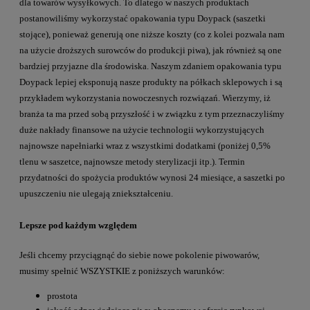
dla towarów wysyłkowych. To dlatego w naszych produktach
postanowiliśmy wykorzystać opakowania typu Doypack (saszetki
stojące), ponieważ generują one niższe koszty (co z kolei pozwala nam
na użycie droższych surowców do produkcji piwa), jak również są one
bardziej przyjazne dla środowiska. Naszym zdaniem opakowania typu
Doypack lepiej eksponują nasze produkty na półkach sklepowych i są
przykładem wykorzystania nowoczesnych rozwiązań. Wierzymy, iż
branża ta ma przed sobą przyszłość i w związku z tym przeznaczyliśmy
duże nakłady finansowe na użycie technologii wykorzystujących
najnowsze napełniarki wraz z wszystkimi dodatkami (poniżej 0,5%
tlenu w saszetce, najnowsze metody sterylizacji itp.). Termin
przydatności do spożycia produktów wynosi 24 miesiące, a saszetki po
upuszczeniu nie ulegają zniekształceniu.
Lepsze pod każdym względem
Jeśli chcemy przyciągnąć do siebie nowe pokolenie piwowarów,
musimy spełnić WSZYSTKIE z poniższych warunków:
prostota