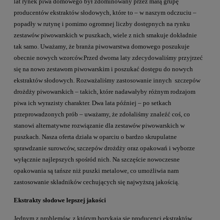
lat rynek piwa domowego był zdominowany przez małą grupę
producentów ekstraktów słodowych, które to – w naszym odczuciu –
popadły w rutynę i pomimo ogromnej liczby dostępnych na rynku
zestawów piwowarskich w puszkach, wiele z nich smakuje dokładnie
tak samo. Uważamy, że branża piwowarstwa domowego poszukuje
obecnie nowych wzorców.Przed dwoma laty zdecydowaliśmy przyjrzeć
się na nowo zestawom piwowarskim i poszukać dostępu do nowych
ekstraktów słodowych. Rozważaliśmy zastosowanie innych szczepów
drożdży piwowarskich – takich, które nadawałyby różnym rodzajom
piwa ich wyrazisty charakter. Dwa lata później – po setkach
przeprowadzonych prób – uważamy, że zdołaliśmy znaleźć coś, co
stanowi alternatywne rozwiązanie dla zestawów piwowarskich w
puszkach. Nasza oferta działa w oparciu o bardzo skrupulatne
sprawdzanie surowców, szczepów drożdży oraz opakowań i wyborze
wyłącznie najlepszych spośród nich. Na szczęście nowoczesne
opakowania są tańsze niż puszki metalowe, co umożliwia nam
zastosowanie składników cechujących się najwyższą jakością.
Ekstrakty słodowe lepszej jakości
Jednym z problemów, z którym borykają się producenci ekstraktów