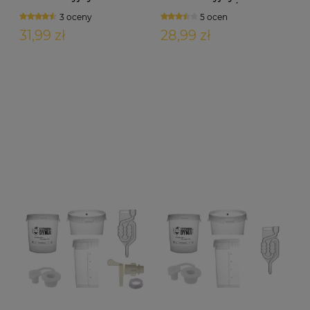
korek + rurka cicha mini
korek otwarty /
3 oceny
5 ocen
compact
zamknięty
31,99 zł
28,99 zł