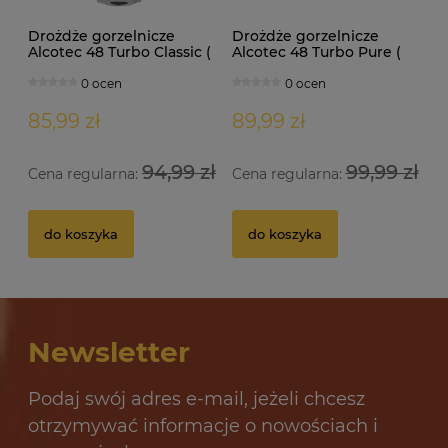
Drożdże gorzelnicze
Drożdże gorzelnicze
Alcotec 48 Turbo Classic (
Alcotec 48 Turbo Pure (
doypack 1,30kg )
doypack 1,35kg )
0 ocen
0 ocen
85,99 zł
89,99 zł
94,99 zł
99,99 zł
Cena regularna:
Cena regularna:
Drożdże gorzelnicze Alcotec 48 Turbo Pure
Dr
do koszyka
do koszyka
32 oceny
12,69 zł
10
Newsletter
do koszyka
Podaj swój adres e-mail, jeżeli chcesz
otrzymywać informacje o nowościach i