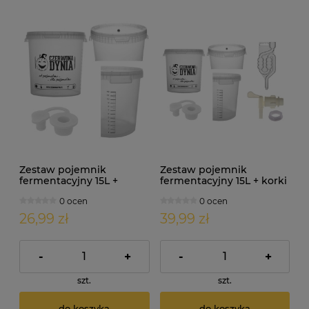
Zestaw pojemnik
Zestaw pojemnik
fermentacyjny 15L +
fermentacyjny 15L + korki
korek otwarty i
+ kran + nakrętka + rurka
0 ocen
0 ocen
zamknięty
26,99 zł
39,99 zł
-
+
-
+
szt.
szt.
do koszyka
do koszyka