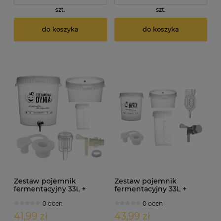
szt.
szt.
do koszyka
do koszyka
Zestaw pojemnik
Zestaw pojemnik
fermentacyjny 33L +
fermentacyjny 33L +
korek + kran + uszczelka +
korek + kran + uszczelka +
0 ocen
0 ocen
nakrętka + rurka cicha
reduktor + rurka
compact mini
41,99 zł
43,99 zł