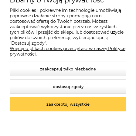
Dbamy o Twoją prywatność
Moje konto
Pliki cookies i pokrewne im technologie umożliwiają
poprawne działanie strony i pomagają nam
dostosować ofertę do Twoich potrzeb. Możesz
O firmie
zaakceptować wykorzystanie przez nas wszystkich
tych plików i przejść do sklepu lub dostosować użycie
plików do swoich preferencji, wybierając opcję
"Dostosuj zgody".
Więcej o plikach cookies przeczytasz w naszej Polityce
Czerwona Dynia
|
ul. Konarskiego 9a
| 66-200 Świebodzin |
prywatności.
tel: 660-261-382
zaakceptuj tylko niezbędne
dostosuj zgody
zaakceptuj wszystkie
© 2026 czerwonadynia.pl. Wszelkie prawa zastrzeżone.
Styl graficzny ShopGadget.pl
Sklep internetowy
Shoper.pl