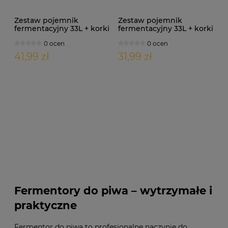
Zestaw pojemnik
Zestaw pojemnik
fermentacyjny 33L + korki
fermentacyjny 33L + korki
+ kran + nakrętka + rurka
+ rurka fermentacyjna
0 ocen
0 ocen
41,99 zł
31,99 zł
Fermentory do piwa – wytrzymałe i
praktyczne
Fermentor do piwa to profesjonalne naczynie do