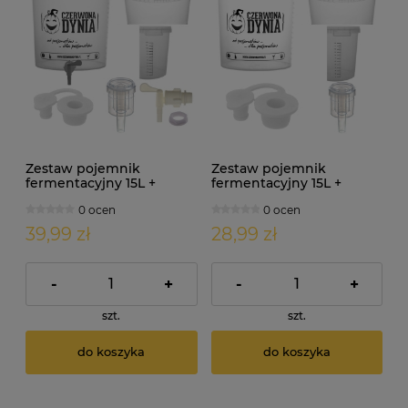
Zestaw pojemnik
Zestaw pojemnik
fermentacyjny 15L +
fermentacyjny 15L +
korek + kran + uszczelka +
korek + rurka cicha mini
0 ocen
0 ocen
nakrętka + rurka cicha
compact
compact mini
39,99 zł
28,99 zł
-
+
-
+
szt.
szt.
do koszyka
do koszyka