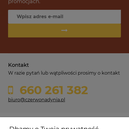
promocjach.
Kontakt
W razie pytań lub wątpliwości prosimy o kontakt
660 261 382
biuro@czerwonadynia.pl
Pomoc