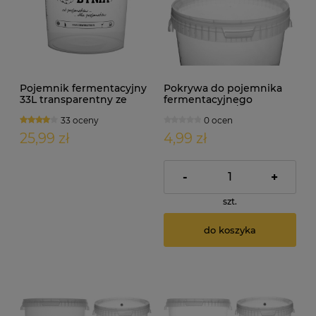
Pojemnik fermentacyjny
Pokrywa do pojemnika
33L transparentny ze
fermentacyjnego
skalą
fermentora 15/17L
33 oceny
0 ocen
25,99 zł
4,99 zł
-
+
szt.
do koszyka