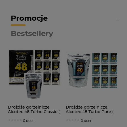
Promocje
Bestsellery
Drożdże gorzelnicze
Drożdże gorzelnicze
Alcotec 48 Turbo Classic (
Alcotec 48 Turbo Pure (
doypack 1,30kg )
doypack 1,35kg )
0 ocen
0 ocen