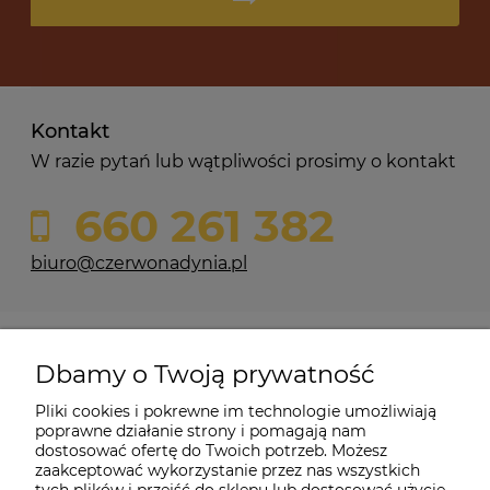
Kontakt
W razie pytań lub wątpliwości prosimy o kontakt
660 261 382
biuro@czerwonadynia.pl
Pomoc
Dbamy o Twoją prywatność
Moje konto
Pliki cookies i pokrewne im technologie umożliwiają
poprawne działanie strony i pomagają nam
dostosować ofertę do Twoich potrzeb. Możesz
O firmie
zaakceptować wykorzystanie przez nas wszystkich