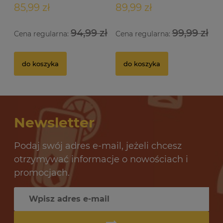
85,99 zł
89,99 zł
94,99 zł
99,99 zł
Cena regularna:
Cena regularna:
Drożdże gorzelnicze Alcotec 48 Turbo Pure
Dr
do koszyka
do koszyka
32 oceny
12,69 zł
10
Newsletter
do koszyka
Podaj swój adres e-mail, jeżeli chcesz
otrzymywać informacje o nowościach i
promocjach.