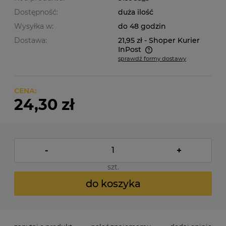
Dostępność:
duża ilość
Wysyłka w:
do 48 godzin
Dostawa:
21,95 zł
- Shoper Kurier
InPost
sprawdź formy dostawy
Cena nie zawiera ewentualnych kosztów płatności
CENA:
24,30 zł
-
+
szt.
do koszyka