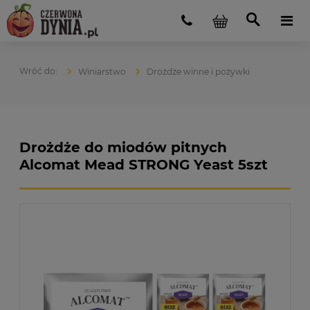
Winiarstwo
Drożdże winne i pożywki
Drożdże do miodów pitnych
Alcomat Mead STRONG Yeast 5szt