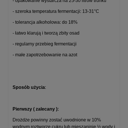
- opakowanie wystarcza na 25-30 litrów trunku
- szeroka temperatura fermentacji: 13-31°C
- tolerancja alkoholowa: do 18%
- łatwo klarują i tworzą zbity osad
- regularny przebieg fermentacji
- małe zapotrzebowanie na azot
Sposób użycia
:
Pierwszy ( zalecany ):
Drożdże powinny zostać uwodnione w 10%
wodnym roztworze cukru lub mieszaninie ½ wody i