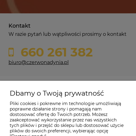
Kontakt
W razie pytań lub wątpliwości prosimy o kontakt
660 261 382
biuro@czerwonadynia.pl
Pomoc
Dbamy o Twoją prywatność
Moje konto
Pliki cookies i pokrewne im technologie umożliwiają
poprawne działanie strony i pomagają nam
dostosować ofertę do Twoich potrzeb. Możesz
O firmie
zaakceptować wykorzystanie przez nas wszystkich
tych plików i przejść do sklepu lub dostosować użycie
plików do swoich preferencji, wybierając opcję