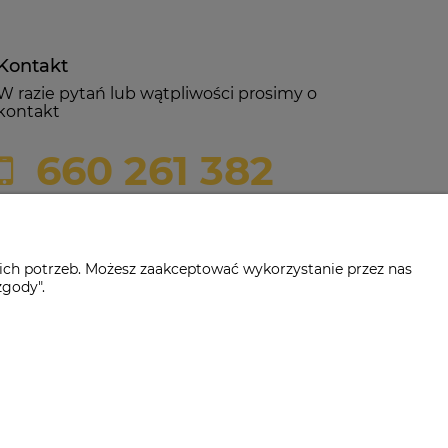
Kontakt
W razie pytań lub wątpliwości prosimy o
kontakt
660 261 382
biuro@czerwonadynia.pl
ich potrzeb. Możesz zaakceptować wykorzystanie przez nas
zgody".
-382