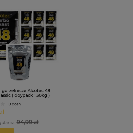
 gorzelnicze Alcotec 48
assic ( doypack 1,30kg )
0 ocen
zł
94,99 zł
gularna: