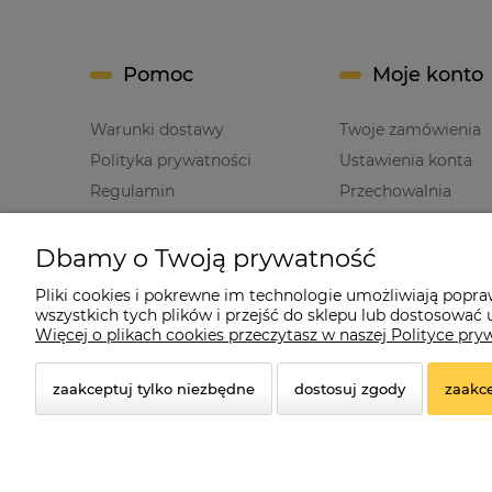
Pomoc
Moje konto
Warunki dostawy
Twoje zamówienia
Polityka prywatności
Ustawienia konta
Regulamin
Przechowalnia
Dbamy o Twoją prywatność
Pliki cookies i pokrewne im technologie umożliwiają popr
wszystkich tych plików i przejść do sklepu lub dostosować u
Cz
Więcej o plikach cookies przeczytasz w naszej Polityce pry
zaakceptuj tylko niezbędne
dostosuj zgody
zaakce
© 2026 czerwonadynia.pl. Wszelkie prawa zastrzeżon
Styl graficzny ShopGadget.pl
Sklep internetowy Shope