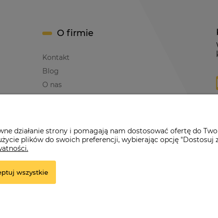
O firmie
Kontakt
Blog
O nas
awne działanie strony i pomagają nam dostosować ofertę do Two
życie plików do swoich preferencji, wybierając opcję "Dostosuj 
erwona Dynia
|
ul. Konarskiego 9a
| 66-200 Świebodzin |
tel: 660-261
watności.
ptuj wszystkie
e.
r.pl