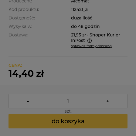
Producent:
Alcomat
Kod produktu:
112421_3
Dostępność:
duża ilość
Wysyłka w:
do 48 godzin
Dostawa:
21,95 zł
- Shoper Kurier
InPost
sprawdź formy dostawy
Cena nie zawiera ewentualnych kosztów płatności
CENA:
14,40 zł
-
+
szt.
do koszyka