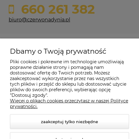
660 261 382
biuro@czerwonadynia.pl
Pomoc
Dbamy o Twoją prywatność
Moje konto
Pliki cookies i pokrewne im technologie umożliwiają
poprawne działanie strony i pomagają nam
dostosować ofertę do Twoich potrzeb. Możesz
O firmie
zaakceptować wykorzystanie przez nas wszystkich
tych plików i przejść do sklepu lub dostosować użycie
plików do swoich preferencji, wybierając opcję
"Dostosuj zgody".
Więcej o plikach cookies przeczytasz w naszej Polityce
Czerwona Dynia
|
ul. Konarskiego 9a
| 66-200 Świebodzin |
prywatności.
tel: 660-261-382
zaakceptuj tylko niezbędne