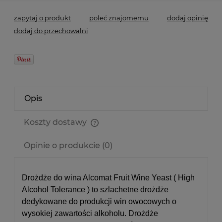
zapytaj o produkt
poleć znajomemu
dodaj opinię
dodaj do przechowalni
Opis
Koszty dostawy
Cena nie zawiera ewentualnych kosztów płatności
Opinie o produkcie (0)
Drożdże do wina Alcomat Fruit Wine Yeast ( High
Alcohol Tolerance ) to szlachetne drożdże
dedykowane do produkcji win owocowych o
wysokiej zawartości alkoholu. Drożdże