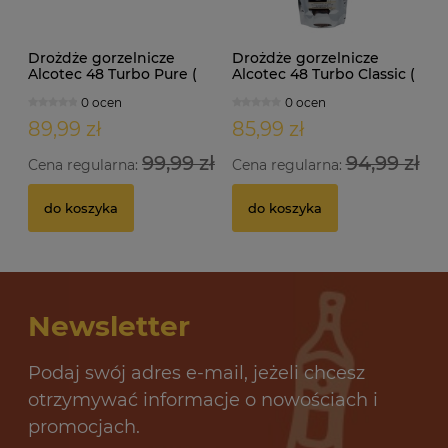
Drożdże gorzelnicze
Drożdże gorzelnicze
Alcotec 48 Turbo Pure (
Alcotec 48 Turbo Classic (
doypack 1,35kg )
doypack 1,30kg )
0 ocen
0 ocen
89,99 zł
85,99 zł
99,99 zł
94,99 zł
Cena regularna:
Cena regularna:
do koszyka
do koszyka
Newsletter
Podaj swój adres e-mail, jeżeli chcesz
otrzymywać informacje o nowościach i
promocjach.