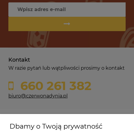
Kontakt
W razie pytań lub wątpliwości prosimy o kontakt
660 261 382
biuro@czerwonadynia.pl
Pomoc
Dbamy o Twoją prywatność