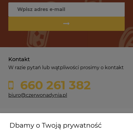
Kontakt
W razie pytań lub wątpliwości prosimy o kontakt
660 261 382
biuro@czerwonadynia.pl
Pomoc
Dbamy o Twoją prywatność