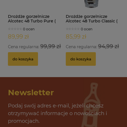
Drożdże gorzelnicze
Drożdże gorzelnicze
Alcotec 48 Turbo Pure (
Alcotec 48 Turbo Classic (
doypack 1,35kg )
doypack 1,30kg )
0 ocen
0 ocen
89,99 zł
85,99 zł
99,99 zł
94,99 zł
Cena regularna:
Cena regularna:
do koszyka
do koszyka
Newsletter
Podaj swój adres e-mail, jeżeli chcesz
otrzymywać informacje o nowościach i
promocjach.