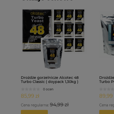
Drożdże gorzelnicze Alcotec 48
Drożdże
Turbo Classic ( doypack 1,30kg )
Turbo Pu
0 ocen
85,99 zł
89,99 
94,99 zł
Cena regularna:
Cena re