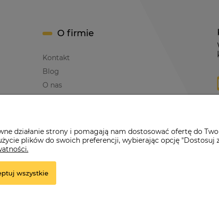
O firmie
Kontakt
Blog
O nas
awne działanie strony i pomagają nam dostosować ofertę do Two
życie plików do swoich preferencji, wybierając opcję "Dostosuj 
erwona Dynia
|
ul. Konarskiego 9a
| 66-200 Świebodzin |
tel: 660-261
watności.
ptuj wszystkie
e.
r.pl