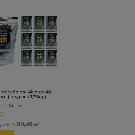
 gorzelnicze Alcotec 48
re ( doypack 1,35kg )
0 ocen
zł
99,99 zł
gularna: