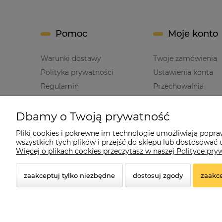
Pomoc
Moje konto
Warunki dostawy
Twoje zamówienia
Polityka prywatności
Ustawienia konta
Regulamin
Przechowalnia
Dbamy o Twoją prywatność
Pliki cookies i pokrewne im technologie umożliwiają popr
wszystkich tych plików i przejść do sklepu lub dostosować u
Cz
Więcej o plikach cookies przeczytasz w naszej Polityce pry
zaakceptuj tylko niezbędne
dostosuj zgody
zaakce
© 2026 czerwonadynia.pl. Wszelkie prawa zastrzeżon
Styl graficzny ShopGadget.pl
Sklep internetowy Shope