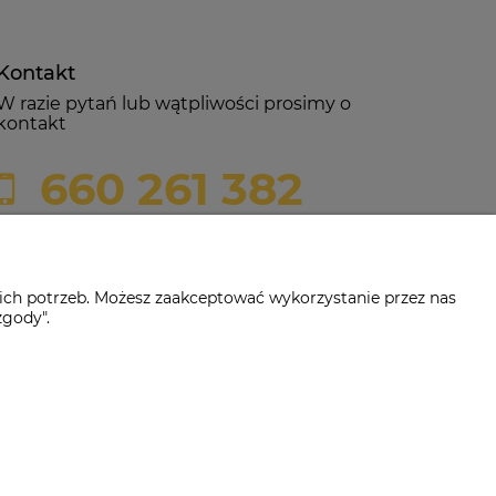
Kontakt
W razie pytań lub wątpliwości prosimy o
kontakt
660 261 382
biuro@czerwonadynia.pl
ich potrzeb. Możesz zaakceptować wykorzystanie przez nas
zgody".
-382