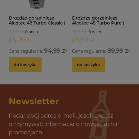
Drożdże gorzelnicze
Drożdże gorzelnicze
Alcotec 48 Turbo Classic (
Alcotec 48 Turbo Pure (
doypack 1,30kg )
doypack 1,35kg )
0 ocen
0 ocen
85,99 zł
89,99 zł
94,99 zł
99,99 zł
Cena regularna:
Cena regularna:
do koszyka
do koszyka
Newsletter
Podaj swój adres e-mail, jeżeli chcesz
otrzymywać informacje o nowościach i
promocjach.