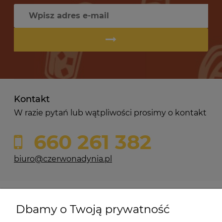
Kontakt
W razie pytań lub wątpliwości prosimy o kontakt
660 261 382
biuro@czerwonadynia.pl
Pomoc
Dbamy o Twoją prywatność