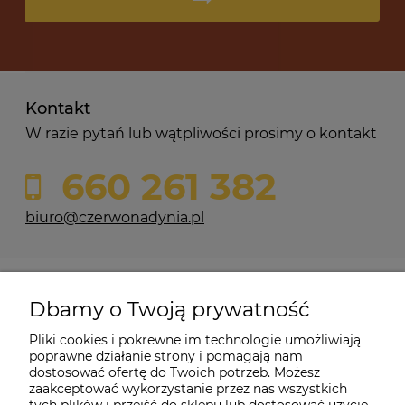
Kontakt
W razie pytań lub wątpliwości prosimy o kontakt
660 261 382
biuro@czerwonadynia.pl
Pomoc
Dbamy o Twoją prywatność
Moje konto
Pliki cookies i pokrewne im technologie umożliwiają
poprawne działanie strony i pomagają nam
dostosować ofertę do Twoich potrzeb. Możesz
O firmie
zaakceptować wykorzystanie przez nas wszystkich