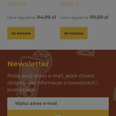
85,99 zł
89,99 zł
94,99 zł
99,99 zł
Cena regularna:
Cena regularna:
Drożdże gorzelnicze Alcotec 48 Turbo Pure
Dr
do koszyka
do koszyka
32 oceny
12,69 zł
10
Newsletter
do koszyka
Podaj swój adres e-mail, jeżeli chcesz
otrzymywać informacje o nowościach i
promocjach.