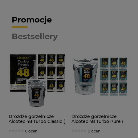
Promocje
Bestsellery
Drożdże gorzelnicze
Drożdże gorzelnicze
Alcotec 48 Turbo Classic (
Alcotec 48 Turbo Pure (
doypack 1,30kg )
doypack 1,35kg )
0 ocen
0 ocen