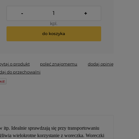
-
+
kpl.
do koszyka
pytaj o produkt
poleć znajomemu
dodaj opinię
daj do przechowalni
tp. Idealnie sprawdzają się przy transportowaniu
ożliwia wielokrotne korzystanie z woreczka. Woreczki