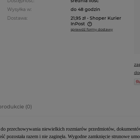
Dostępność:
średnia ilość
Wysyłka w:
do 48 godzin
Dostawa:
21,95 zł
- Shoper Kurier
InPost
sprawdź formy dostawy
Cena nie zawiera ewentualnych
kosztów płatności
za
do
produkcie (0)
a ewentualnych
i
ą do przechowywania niewielkich rozmiarów przedmiotów, dokumentów i
rtość pozostała razem i nie zaginęła. Wygodne zamknięcie strunowe um