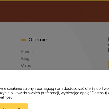
O firmie
Kontakt
Blog
O nas
awne działanie strony i pomagają nam dostosować ofertę do Two
życie plików do swoich preferencji, wybierając opcję "Dostosuj 
erwona Dynia
|
ul. Konarskiego 9a
| 66-200 Świebodzin |
tel: 660-261
watności.