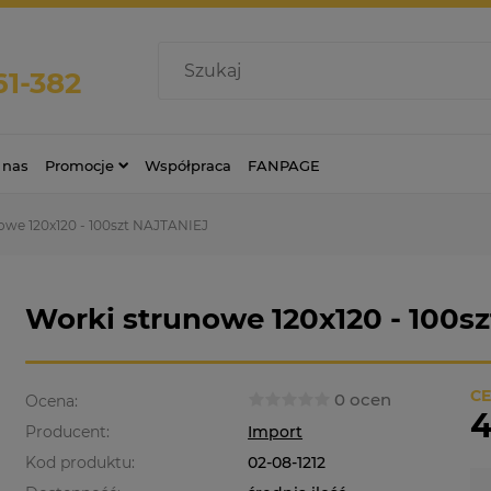
61-382
 nas
Promocje
Współpraca
FANPAGE
owe 120x120 - 100szt NAJTANIEJ
Worki strunowe 120x120 - 100s
CE
0 ocen
Ocena:
4
Producent:
Import
Kod produktu:
02-08-1212