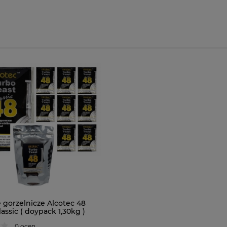
 gorzelnicze Alcotec 48
assic ( doypack 1,30kg )
0 ocen