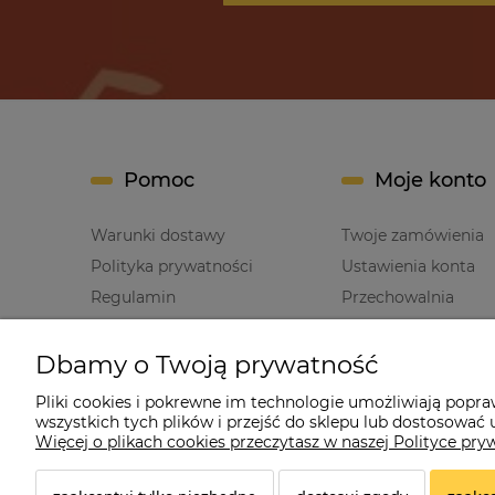
Pomoc
Moje konto
Warunki dostawy
Twoje zamówienia
Polityka prywatności
Ustawienia konta
Regulamin
Przechowalnia
Dbamy o Twoją prywatność
Pliki cookies i pokrewne im technologie umożliwiają popr
wszystkich tych plików i przejść do sklepu lub dostosować u
Cz
Więcej o plikach cookies przeczytasz w naszej Polityce pry