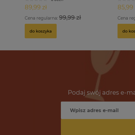
89,99 zł
85,99 
99,99 zł
Cena regularna:
Cena re
do koszyka
do ko
Podaj swój adres e-ma