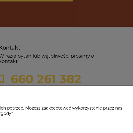
Kontakt
W razie pytań lub wątpliwości prosimy o
kontakt
660 261 382
biuro@czerwonadynia.pl
ich potrzeb. Możesz zaakceptować wykorzystanie przez nas
zgody".
-382