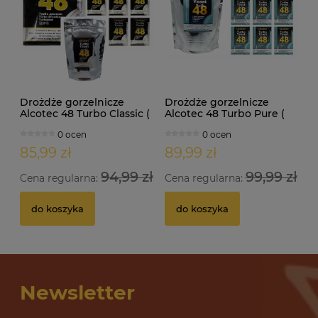
Drożdże gorzelnicze
Drożdże gorzelnicze
Alcotec 48 Turbo Classic (
Alcotec 48 Turbo Pure (
doypack 1,30kg )
doypack 1,35kg )
0 ocen
0 ocen
85,99 zł
89,99 zł
94,99 zł
99,99 zł
Cena regularna:
Cena regularna:
do koszyka
do koszyka
Newsletter