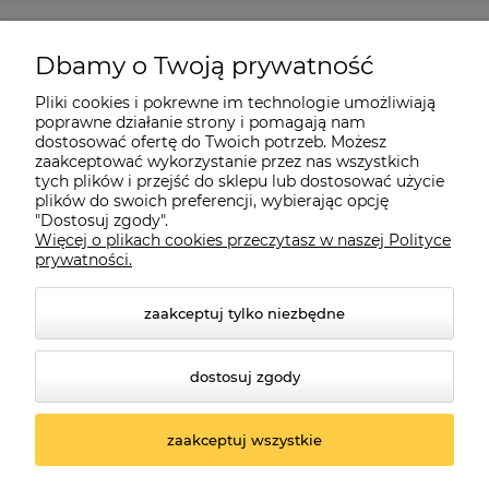
Pomoc
Dbamy o Twoją prywatność
Moje konto
Pliki cookies i pokrewne im technologie umożliwiają
poprawne działanie strony i pomagają nam
dostosować ofertę do Twoich potrzeb. Możesz
O firmie
zaakceptować wykorzystanie przez nas wszystkich
tych plików i przejść do sklepu lub dostosować użycie
plików do swoich preferencji, wybierając opcję
"Dostosuj zgody".
Więcej o plikach cookies przeczytasz w naszej Polityce
Czerwona Dynia
|
ul. Konarskiego 9a
| 66-200 Świebodzin |
prywatności.
tel: 660-261-382
zaakceptuj tylko niezbędne
dostosuj zgody
zaakceptuj wszystkie
© 2026 czerwonadynia.pl. Wszelkie prawa zastrzeżone.