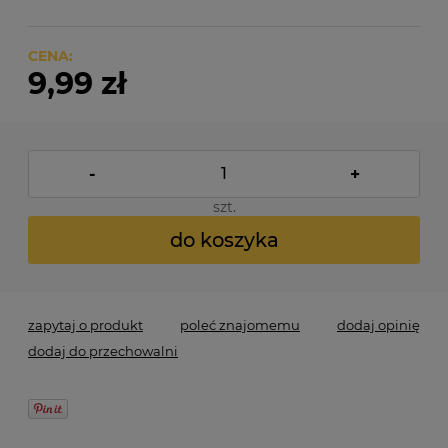
CENA:
9,99 zł
-
+
szt.
do koszyka
zapytaj o produkt
poleć znajomemu
dodaj opinię
dodaj do przechowalni