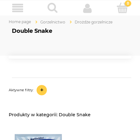
Home page
Gorzelnictwo
Drożdże gorzelnicze
Double Snake
+
Aktywne filtry:
Double Snake