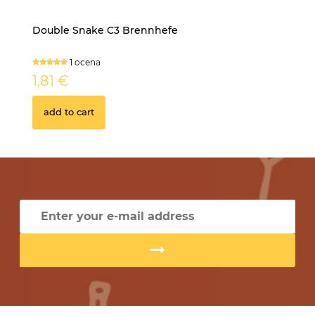
Double Snake C3 Brennhefe
Al
1 ocena
1,81 €
3
add to cart