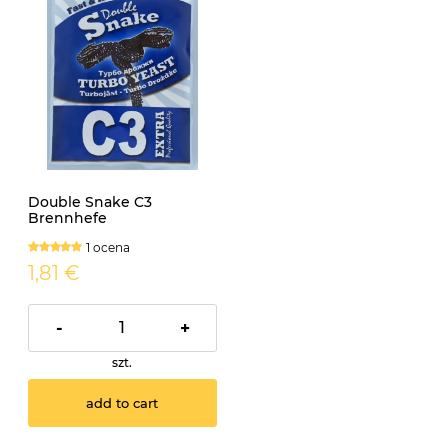
Double Snake C3
Brennhefe
1 ocena
1,81 €
-
+
szt.
add to cart