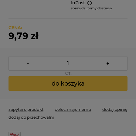
InPost
sprawdź formy dostawy
Cena nie zawiera ewentualnych kosztów płatności
CENA:
9,79 zł
-
+
szt.
do koszyka
zapytaj o produkt
poleć znajomemu
dodaj opinię
dodaj do przechowalni