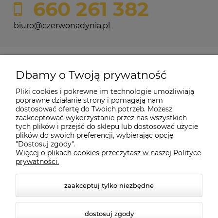
660 261 382
biuro@czerwonadynia.pl
Pomoc
Dbamy o Twoją prywatność
Moje konto
Pliki cookies i pokrewne im technologie umożliwiają
poprawne działanie strony i pomagają nam
dostosować ofertę do Twoich potrzeb. Możesz
O firmie
zaakceptować wykorzystanie przez nas wszystkich
tych plików i przejść do sklepu lub dostosować użycie
plików do swoich preferencji, wybierając opcję
"Dostosuj zgody".
Więcej o plikach cookies przeczytasz w naszej Polityce
Czerwona Dynia
|
ul. Konarskiego 9a
| 66-200 Świebodzin |
prywatności.
tel: 660-261-382
zaakceptuj tylko niezbędne
dostosuj zgody