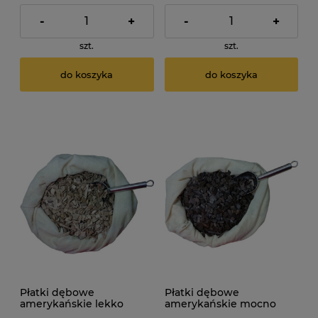
-
+
-
+
szt.
szt.
do koszyka
do koszyka
Płatki dębowe
Płatki dębowe
amerykańskie lekko
amerykańskie mocno
palone 50g
palone 1000g