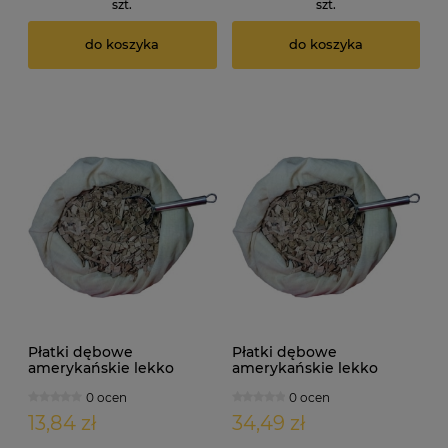
szt.
szt.
do koszyka
do koszyka
Płatki dębowe
Płatki dębowe
amerykańskie lekko
amerykańskie lekko
palone 200g
palone 500g
0 ocen
0 ocen
13,84 zł
34,49 zł