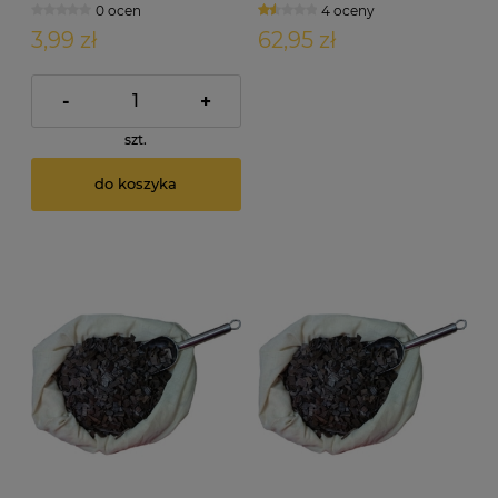
0 ocen
4 oceny
3,99 zł
62,95 zł
-
+
szt.
do koszyka