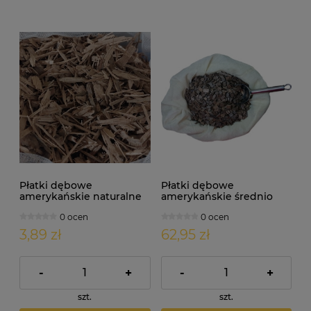
Płatki dębowe
Płatki dębowe
amerykańskie naturalne
amerykańskie średnio
50g
palone 1000g
0 ocen
0 ocen
3,89 zł
62,95 zł
-
+
-
+
szt.
szt.