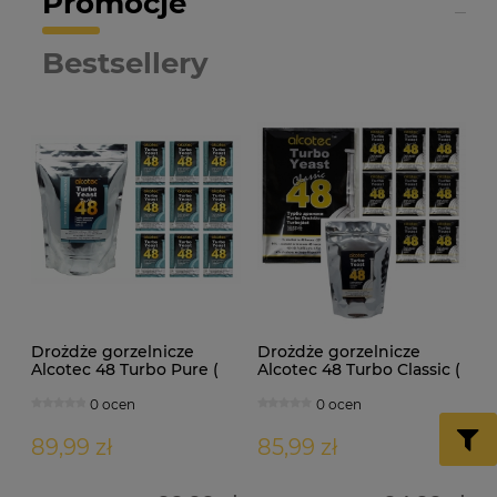
Promocje
Bestsellery
Drożdże gorzelnicze
Drożdże gorzelnicze
Alcotec 48 Turbo Pure (
Alcotec 48 Turbo Classic (
doypack 1,35kg )
doypack 1,30kg )
0 ocen
0 ocen
89,99 zł
85,99 zł