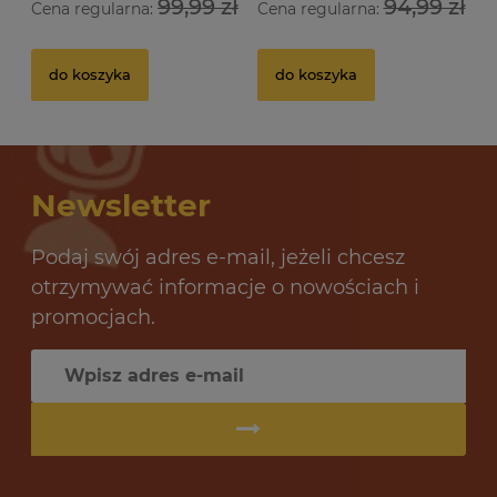
99,99 zł
94,99 zł
Cena regularna:
Cena regularna:
Drożdże gorzelnicze Alcotec 48 Turbo Pure
Dr
do koszyka
do koszyka
32 oceny
12,69 zł
10
Newsletter
do koszyka
Podaj swój adres e-mail, jeżeli chcesz
otrzymywać informacje o nowościach i
promocjach.