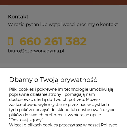
Kontakt
W razie pytań lub wątpliwości prosimy o kontakt
660 261 382
biuro@czerwonadynia.pl
Pomoc
Dbamy o Twoją prywatność
Moje konto
Pliki cookies i pokrewne im technologie umożliwiają
poprawne działanie strony i pomagają nam
dostosować ofertę do Twoich potrzeb. Możesz
O firmie
zaakceptować wykorzystanie przez nas wszystkich
tych plików i przejść do sklepu lub dostosować użycie
plików do swoich preferencji, wybierając opcję
"Dostosuj zgody".
Więcej o plikach cookies przeczytasz w naszej Polityce
Czerwona Dynia
|
ul. Konarskiego 9a
| 66-200 Świebodzin |