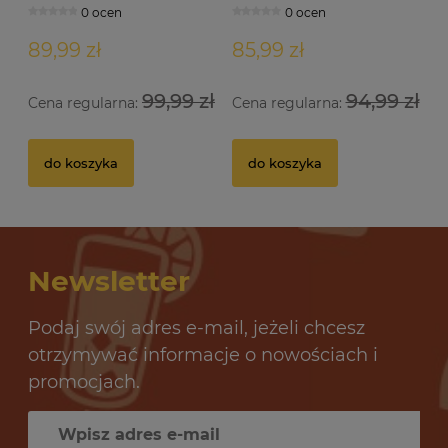
0 ocen
0 ocen
89,99 zł
85,99 zł
99,99 zł
94,99 zł
Cena regularna:
Cena regularna:
Drożdże gorzelnicze Alcotec 48 Turbo Pure
Dr
do koszyka
do koszyka
32 oceny
12,69 zł
10
Newsletter
do koszyka
Podaj swój adres e-mail, jeżeli chcesz
otrzymywać informacje o nowościach i
promocjach.