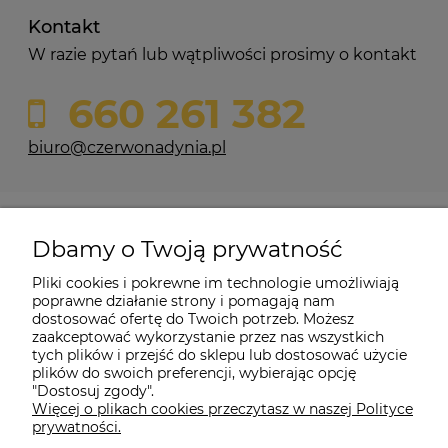
Kontakt
W razie pytań lub wątpliwości prosimy o kontakt
660 261 382
biuro@czerwonadynia.pl
Pomoc
Dbamy o Twoją prywatność
Moje konto
Pliki cookies i pokrewne im technologie umożliwiają
poprawne działanie strony i pomagają nam
dostosować ofertę do Twoich potrzeb. Możesz
O firmie
zaakceptować wykorzystanie przez nas wszystkich
tych plików i przejść do sklepu lub dostosować użycie
plików do swoich preferencji, wybierając opcję
"Dostosuj zgody".
Więcej o plikach cookies przeczytasz w naszej Polityce
Czerwona Dynia
|
ul. Konarskiego 9a
| 66-200 Świebodzin |
prywatności.
tel: 660-261-382