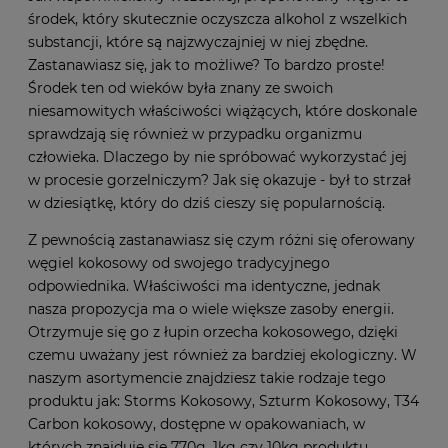
środek, który skutecznie oczyszcza alkohol z wszelkich
substancji, które są najzwyczajniej w niej zbędne.
Zastanawiasz się, jak to możliwe? To bardzo proste!
Środek ten od wieków była znany ze swoich
niesamowitych właściwości wiążących, które doskonale
sprawdzają się również w przypadku organizmu
człowieka. Dlaczego by nie spróbować wykorzystać jej
w procesie gorzelniczym? Jak się okazuje - był to strzał
w dziesiątkę, który do dziś cieszy się popularnością.
Z pewnością zastanawiasz się czym różni się oferowany
węgiel kokosowy od swojego tradycyjnego
odpowiednika. Właściwości ma identyczne, jednak
nasza propozycja ma o wiele większe zasoby energii.
Otrzymuje się go z łupin orzecha kokosowego, dzięki
czemu uważany jest również za bardziej ekologiczny. W
naszym asortymencie znajdziesz takie rodzaje tego
produktu jak: Storms Kokosowy, Szturm Kokosowy, T34
Carbon kokosowy, dostępne w opakowaniach, w
których znajduje się 770g, 1kg czy 10kg produktu.