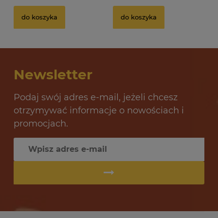
Drożdże gorzelnicze Alcotec 48 Turbo Pure
Dr
do koszyka
do koszyka
32 oceny
12,69 zł
10
Newsletter
do koszyka
Podaj swój adres e-mail, jeżeli chcesz
otrzymywać informacje o nowościach i
promocjach.