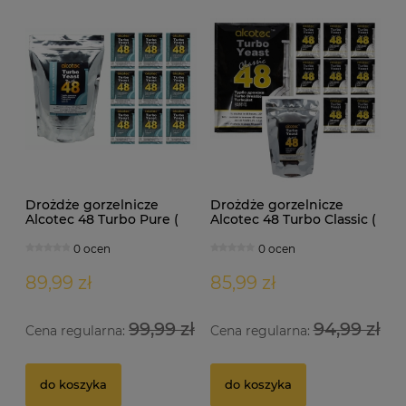
Drożdże gorzelnicze
Drożdże gorzelnicze
Alcotec 48 Turbo Pure (
Alcotec 48 Turbo Classic (
doypack 1,35kg )
doypack 1,30kg )
0 ocen
0 ocen
89,99 zł
85,99 zł
99,99 zł
94,99 zł
Cena regularna:
Cena regularna:
Drożdże gorzelnicze Alcotec 48 Turbo Pure
Dr
do koszyka
do koszyka