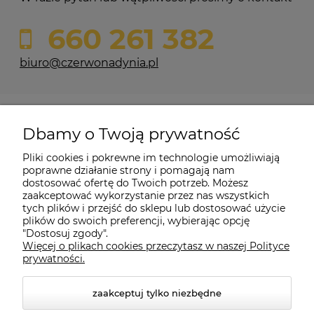
660 261 382
biuro@czerwonadynia.pl
Pomoc
Dbamy o Twoją prywatność
Moje konto
Pliki cookies i pokrewne im technologie umożliwiają
poprawne działanie strony i pomagają nam
dostosować ofertę do Twoich potrzeb. Możesz
O firmie
zaakceptować wykorzystanie przez nas wszystkich
tych plików i przejść do sklepu lub dostosować użycie
plików do swoich preferencji, wybierając opcję
"Dostosuj zgody".
Więcej o plikach cookies przeczytasz w naszej Polityce
Czerwona Dynia
|
ul. Konarskiego 9a
| 66-200 Świebodzin |
prywatności.
tel: 660-261-382
zaakceptuj tylko niezbędne