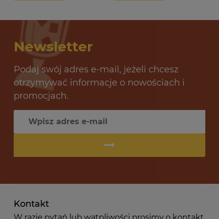
32 oceny
12,69 zł
10
Newsletter
do koszyka
Podaj swój adres e-mail, jeżeli chcesz
otrzymywać informacje o nowościach i
promocjach.
Kontakt
W razie pytań lub wątpliwości prosimy o kontakt