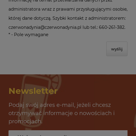
informację na temat przetwarzania danych przez
administratora wraz z prawami przysługującymi osobie,
której dane dotyczą. Szybki kontakt z administratorem:
czerwonadynia@czerwonadynia.pl lub tel.: 660-261-382.
*
- Pole wymagane
wyślij
Newsletter
Podaj swój adres e-mail, jeżeli chcesz
otrzymywać informacje o nowościach i
promocjach.