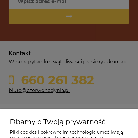
Kontakt
W razie pytań lub wątpliwości prosimy o kontakt
660 261 382
biuro@czerwonadynia.pl
Pomoc
Dbamy o Twoją prywatność
Moje konto
Pliki cookies i pokrewne im technologie umożliwiają
poprawne działanie strony i pomagają nam