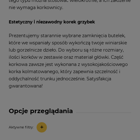
tego typu można stosować wielokrotnie, a ich założenie
nie wymaga korkownicy.
Estetyczny i niezawodny korek grzybek
Prezentujemy starannie wybrane zamknięcia butelek,
które we wspaniały sposób wykończą twoje winiarskie
lub gorzelnicze dzieło. Do wyboru są różne rozmiary,
ilości korków w zestawie oraz materiał główki. Część
korkowa zawsze jest wykonana z wysokojakościowego
korka kolmatowanego, który zapewnia szczelność i
oddychalność trunku jednocześnie. Satysfakcja
gwarantowana!
Opcje przeglądania
+
Aktywne filtry: