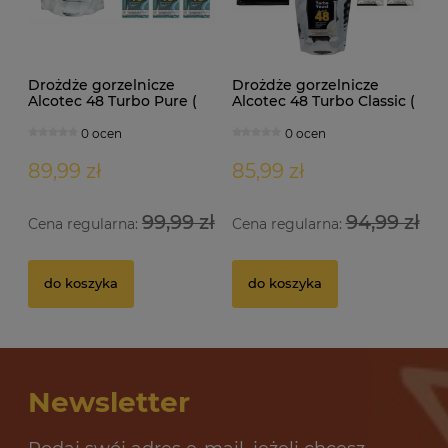
Drożdże gorzelnicze
Drożdże gorzelnicze
Alcotec 48 Turbo Pure (
Alcotec 48 Turbo Classic (
doypack 1,35kg )
doypack 1,30kg )
0 ocen
0 ocen
89,99 zł
85,99 zł
99,99 zł
94,99 zł
Cena regularna:
Cena regularna:
Drożdże gorzelnicze Alcotec 48 Turbo Pure
Dr
do koszyka
do koszyka
32 oceny
12,69 zł
10
Newsletter
do koszyka