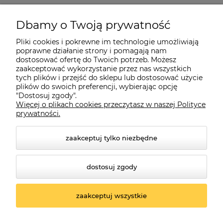
Pomoc
Dbamy o Twoją prywatność
Moje konto
Pliki cookies i pokrewne im technologie umożliwiają
poprawne działanie strony i pomagają nam
dostosować ofertę do Twoich potrzeb. Możesz
O firmie
zaakceptować wykorzystanie przez nas wszystkich
tych plików i przejść do sklepu lub dostosować użycie
plików do swoich preferencji, wybierając opcję
"Dostosuj zgody".
Więcej o plikach cookies przeczytasz w naszej Polityce
Czerwona Dynia
|
ul. Konarskiego 9a
| 66-200 Świebodzin |
prywatności.
tel: 660-261-382
zaakceptuj tylko niezbędne
dostosuj zgody
zaakceptuj wszystkie
© 2026 czerwonadynia.pl. Wszelkie prawa zastrzeżone.
Styl graficzny ShopGadget.pl
Sklep internetowy