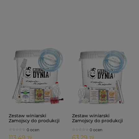
Zestaw winiarski
Zestaw winiarski
Zamojscy do produkcji
Zamojscy do produkcji
wina 30/33L rozmiar: L
wina 30/33L rozmiar: M
0 ocen
0 ocen
113,49 zł
63,29 zł