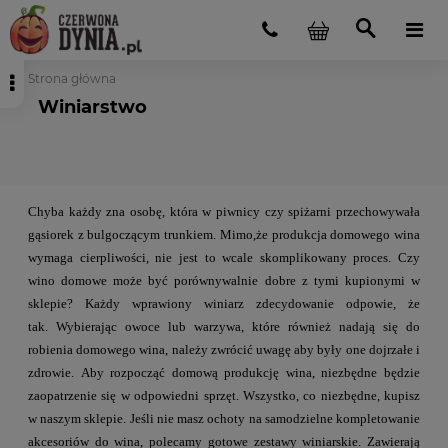
Strona główna
Winiarstwo
Chyba każdy zna osobę, która w piwnicy czy spiżarni przechowywała
gąsiorek z
bulgoczącym trunkiem. Mimo,że produkcja domowego wina
wymaga cierpliwości, nie jest
to wcale skomplikowany proces.
Czy
wino domowe może być porównywalnie dobre z tymi kupionymi w
sklepie? Każdy
wprawiony winiarz zdecydowanie odpowie, że
tak.
Wybierając owoce lub warzywa, które również nadają się do
robienia domowego
wina, należy zwrócić uwagę aby były one dojrzałe i
zdrowie.
Aby rozpocząć domową produkcję wina, niezbędne będzie
zaopatrzenie się w
odpowiedni sprzęt.
Wszystko, co niezbędne, kupisz
w naszym sklepie. Jeśli nie masz ochoty na samodzielne
kompletowanie
akcesoriów do wina, polecamy gotowe zestawy winiarskie. Zawierają