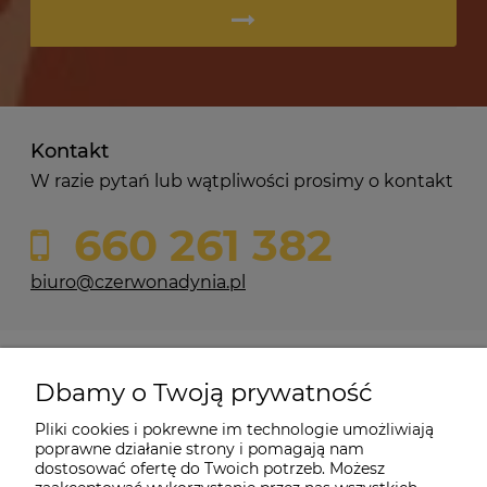
Kontakt
W razie pytań lub wątpliwości prosimy o kontakt
660 261 382
biuro@czerwonadynia.pl
Pomoc
Dbamy o Twoją prywatność
Moje konto
Pliki cookies i pokrewne im technologie umożliwiają
poprawne działanie strony i pomagają nam
dostosować ofertę do Twoich potrzeb. Możesz