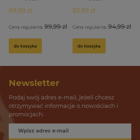
89,99 zł
85,99 zł
99,99 zł
94,99 zł
Cena regularna:
Cena regularna:
Drożdże gorzelnicze Alcotec 48 Turbo Pure
Dr
do koszyka
do koszyka
32 oceny
12,69 zł
10
Newsletter
do koszyka
Podaj swój adres e-mail, jeżeli chcesz
otrzymywać informacje o nowościach i
promocjach.