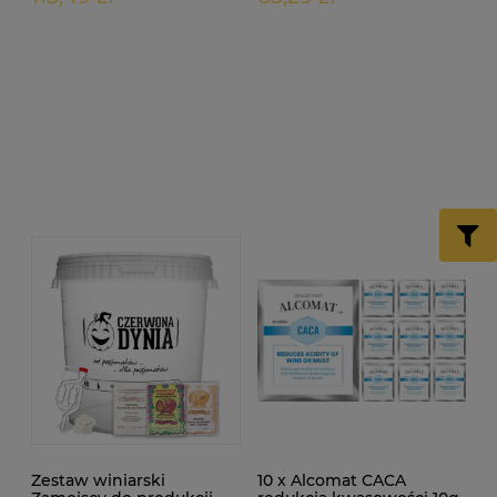
Zestaw winiarski
10 x Alcomat CACA