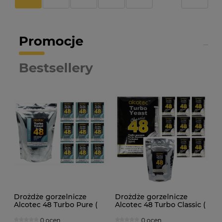
Promocje
Bestsellery
Drożdże gorzelnicze
Drożdże gorzelnicze
Alcotec 48 Turbo Pure (
Alcotec 48 Turbo Classic (
doypack 1,35kg )
doypack 1,30kg )
0 ocen
0 ocen