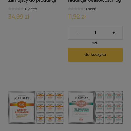
Zamojscy do produkcji
redukcja kwasowości 10g
wina 30/33L rozmiar: S
0 ocen
0 ocen
34,99 zł
11,92 zł
-
+
szt.
do koszyka