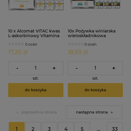
10 x Alcomat VITAC kwas
10x Pożywka winiarska
L-askorbinowy Vitamina
wieloskładnikowa
C 10g
Alcomat X-POWER 5g
0 ocen
0 ocen
17,20 zł
18,69 zł
-
+
-
+
szt.
szt.
do koszyka
do koszyka
«
»
1
2
3
4
5
...
33