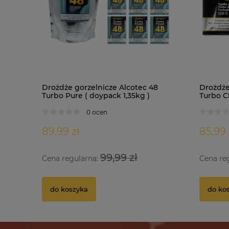
Drożdże gorzelnicze Alcotec 48
Drożdże
Turbo Pure ( doypack 1,35kg )
Turbo Cl
0 ocen
89,99 zł
85,99 
99,99 zł
Cena regularna:
Cena re
do koszyka
do ko