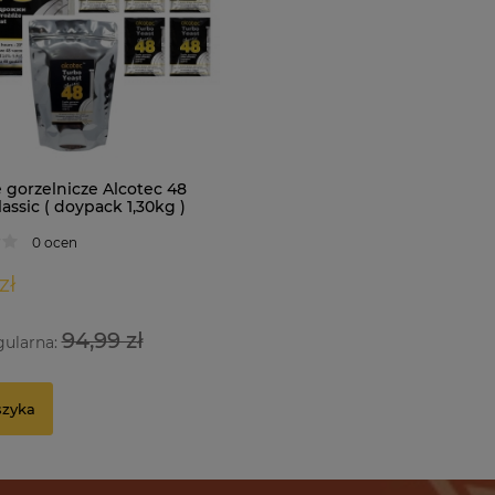
 gorzelnicze Alcotec 48
assic ( doypack 1,30kg )
0 ocen
zł
94,99 zł
gularna:
szyka