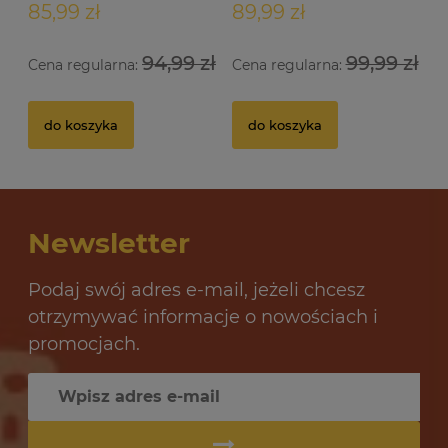
85,99 zł
89,99 zł
94,99 zł
99,99 zł
Cena regularna:
Cena regularna:
Drożdże gorzelnicze Alcotec 48 Turbo Pure
Dr
do koszyka
do koszyka
32 oceny
12,69 zł
10
Newsletter
do koszyka
Podaj swój adres e-mail, jeżeli chcesz
otrzymywać informacje o nowościach i
promocjach.