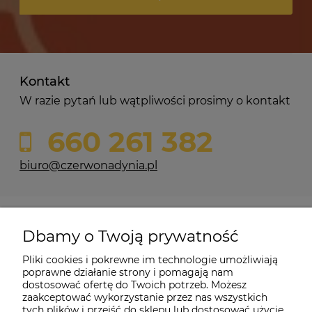
Kontakt
W razie pytań lub wątpliwości prosimy o kontakt
660 261 382
biuro@czerwonadynia.pl
Pomoc
Dbamy o Twoją prywatność
Moje konto
Pliki cookies i pokrewne im technologie umożliwiają
poprawne działanie strony i pomagają nam
dostosować ofertę do Twoich potrzeb. Możesz
O firmie
zaakceptować wykorzystanie przez nas wszystkich
tych plików i przejść do sklepu lub dostosować użycie