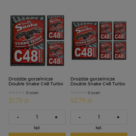
Drożdże gorzelnicze
Drożdże gorzelnicze
Double Snake C48 Turbo
Double Snake C48 Turbo
3szt
5szt
0 ocen
0 ocen
31,79 zł
52,79 zł
-
+
-
+
kpl.
kpl.