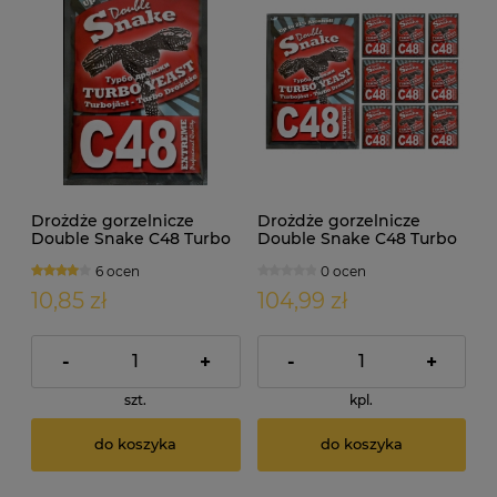
Drożdże gorzelnicze
Drożdże gorzelnicze
Double Snake C48 Turbo
Double Snake C48 Turbo
10szt
6 ocen
0 ocen
10,85 zł
104,99 zł
-
+
-
+
szt.
kpl.
do koszyka
do koszyka