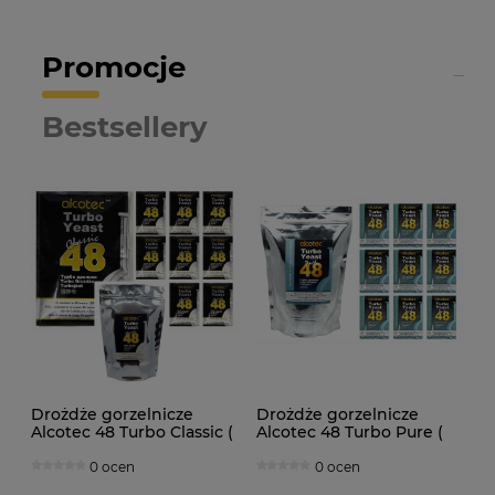
Promocje
Bestsellery
Drożdże gorzelnicze
Drożdże gorzelnicze
Alcotec 48 Turbo Classic (
Alcotec 48 Turbo Pure (
doypack 1,30kg )
doypack 1,35kg )
0 ocen
0 ocen