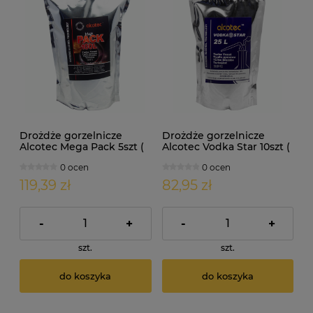
Drożdże gorzelnicze
Drożdże gorzelnicze
Alcotec Mega Pack 5szt (
Alcotec Vodka Star 10szt (
doypack 1,8kg )
doypack 0,66 kg )
0 ocen
0 ocen
119,39 zł
82,95 zł
-
+
-
+
szt.
szt.
do koszyka
do koszyka