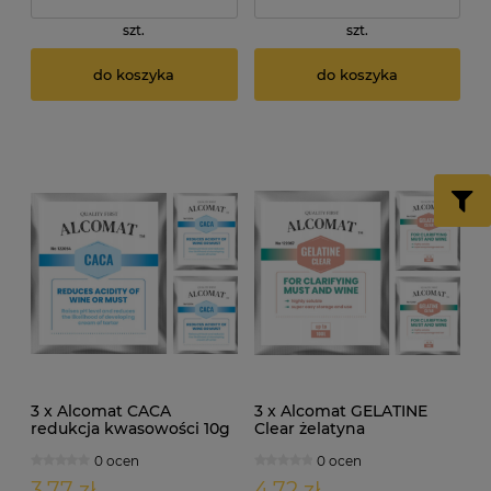
szt.
szt.
do koszyka
do koszyka
3 x Alcomat CACA
3 x Alcomat GELATINE
redukcja kwasowości 10g
Clear żelatyna
enologiczna 5g
0 ocen
0 ocen
3,77 zł
4,72 zł