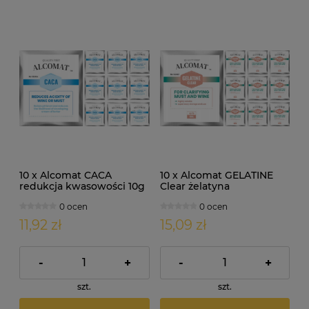
10 x Alcomat CACA
10 x Alcomat GELATINE
redukcja kwasowości 10g
Clear żelatyna
enologiczna 5g
0 ocen
0 ocen
11,92 zł
15,09 zł
-
+
-
+
szt.
szt.