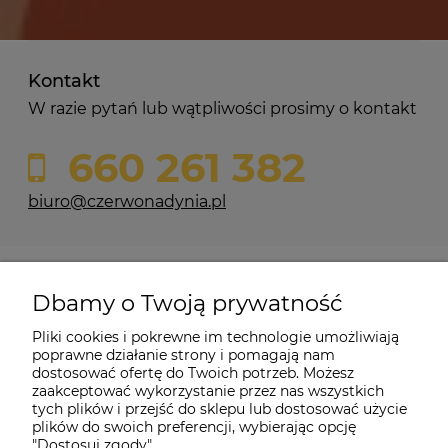
Kontakt
W razie pytań lub wątpliwości prosimy o kontakt
660 261 382
biuro@czerwonadynia.pl
Pomoc
Dbamy o Twoją prywatność
Moje konto
Pliki cookies i pokrewne im technologie umożliwiają
poprawne działanie strony i pomagają nam
dostosować ofertę do Twoich potrzeb. Możesz
O firmie
zaakceptować wykorzystanie przez nas wszystkich
tych plików i przejść do sklepu lub dostosować użycie
plików do swoich preferencji, wybierając opcję
"Dostosuj zgody".