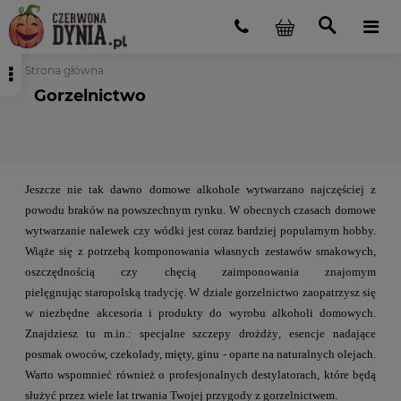
Strona główna
Gorzelnictwo
Jeszcze nie tak dawno domowe alkohole wytwarzano najczęściej z
powodu braków na
powszechnym rynku. W obecnych czasach domowe
wytwarzanie nalewek czy wódki
jest coraz bardziej popularnym hobby.
Wiąże się z potrzebą komponowania własnych
zestawów smakowych,
oszczędnością czy chęcią zaimponowania znajomym
pielęgnując
staropolską tradycję.
W dziale gorzelnictwo zaopatrzysz się
w niezbędne akcesoria i produkty do wyrobu
alkoholi domowych.
Znajdziesz tu m.in.: specjalne szczepy drożdży
,
esencje
nadające
posmak owoców, czekolady, mięty, ginu - o
parte na naturalnych olejach.
Warto wspomnieć również o profesjonalnych destylatorach, które będą
służyć przez wiele
lat trwania Twojej przygody z gorzelnictwem.