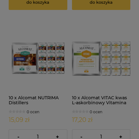
do koszyka
do koszyka
10 x Alcomat NUTRIMA
10 x Alcomat VITAC kwas
Distillers
L-askorbinowy Vitamina
wieloskładnikowa
C 10g
0 ocen
0 ocen
pożywka gorzelnicza 10g
15,09 zł
17,20 zł
-
+
-
+