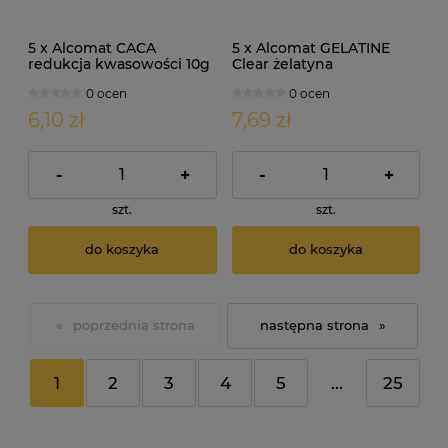
5 x Alcomat CACA
5 x Alcomat GELATINE
redukcja kwasowości 10g
Clear żelatyna
enologiczna 5g
0 ocen
0 ocen
6,10 zł
7,69 zł
-
+
-
+
szt.
szt.
do koszyka
do koszyka
«
»
1
2
3
4
5
...
25