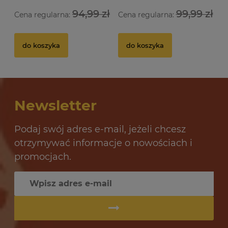
94,99 zł
99,99 zł
Cena regularna:
Cena regularna:
Drożdże gorzelnicze Alcotec 48 Turbo Pure
Dr
do koszyka
do koszyka
32 oceny
12,69 zł
10
Newsletter
do koszyka
Podaj swój adres e-mail, jeżeli chcesz
otrzymywać informacje o nowościach i
promocjach.