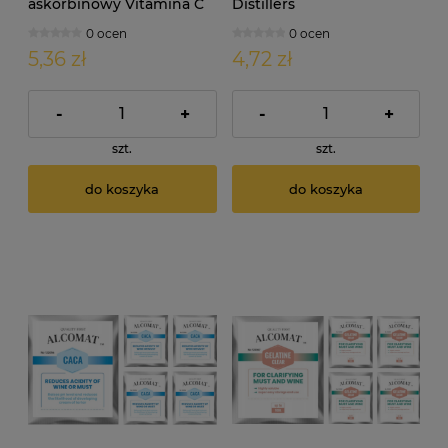
askorbinowy Vitamina C
Distillers
10g
wieloskładnikowa
0 ocen
0 ocen
pożywka gorzelnicza 10g
5,36 zł
4,72 zł
-
+
-
+
szt.
szt.
do koszyka
do koszyka