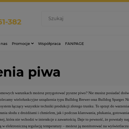
61-382
 nas
Promocje
Współpraca
FANPAGE
enia piwa
omowych warunkach możesz przygotować pyszne piwo? Nie musisz posiadać doświa
Polecamy wielofunkcyjne urządzenia typu Bulldog Brewer oraz Bulldog Sparger. 
system łączący wszystkie techniki produkcji złotego trunku. To sprzęt do warzeni
rania słodu z drożdżami i chmielem, jak i podczas klarowania, płukania, gotowan
wnej, która nie wchodzi w interakcje z zawartością. Daje to pewność, że powstały n
 w elektroniczną regulację temperatury – możesz ją monitorować na wyświetlaczu 