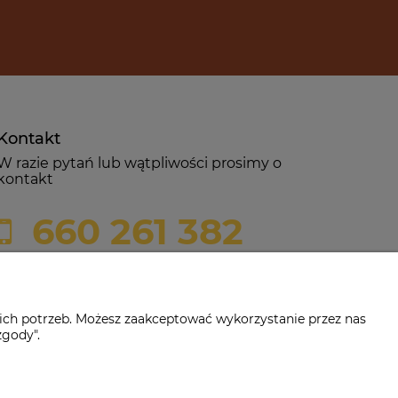
Kontakt
W razie pytań lub wątpliwości prosimy o
kontakt
660 261 382
biuro@czerwonadynia.pl
ich potrzeb. Możesz zaakceptować wykorzystanie przez nas
zgody".
-382