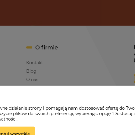
O firmie
Kontakt
Blog
O nas
awne działanie strony i pomagają nam dostosować ofertę do Two
życie plików do swoich preferencji, wybierając opcję "Dostosuj 
erwona Dynia
|
ul. Konarskiego 9a
| 66-200 Świebodzin |
tel: 660-261
watności.
ptuj wszystkie