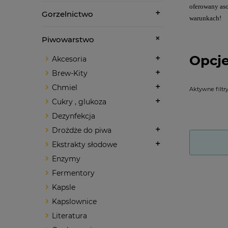
oferowany aso
Gorzelnictwo
warunkach!
Piwowarstwo
Opcje
Akcesoria
Brew-Kity
Chmiel
Aktywne filtry
Cukry , glukoza
Dezynfekcja
Drożdże do piwa
Ekstrakty słodowe
Enzymy
Fermentory
Kapsle
Kapslownice
Literatura