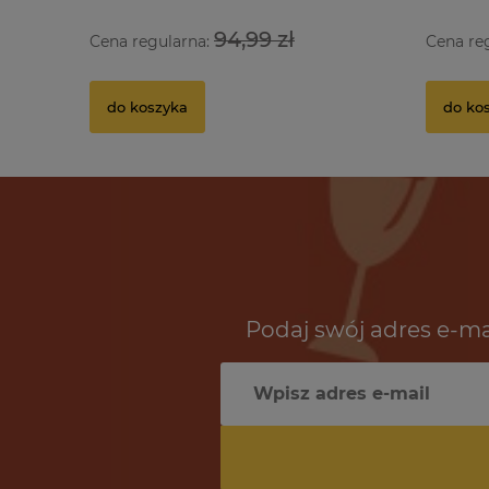
94,99 zł
Cena regularna:
Cena re
do koszyka
do ko
Podaj swój adres e-ma