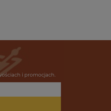
12,69 zł
10,29 zł
do koszyka
do kosz
wościach i promocjach.