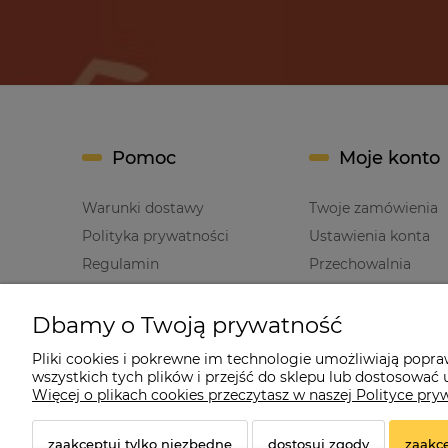
Pomoc
Moje konto
Warunki dostawy
Twoje zamówienia
Polityka prywatności
Ustawienia konta
Regulamin
Przechowalnia
Dbamy o Twoją prywatność
Pliki cookies i pokrewne im technologie umożliwiają popr
wszystkich tych plików i przejść do sklepu lub dostosować u
Cz
Więcej o plikach cookies przeczytasz w naszej Polityce pry
zaakceptuj tylko niezbędne
dostosuj zgody
zaakce