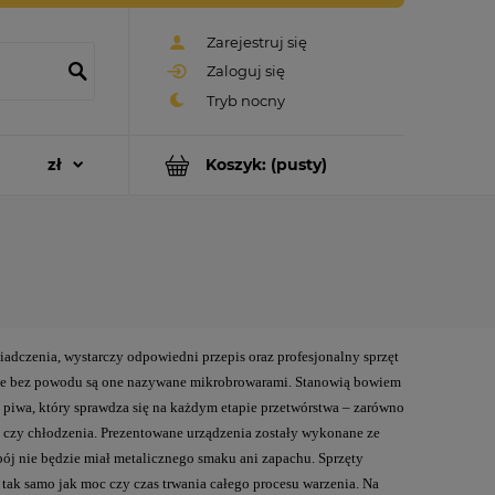
Zarejestruj się
Zaloguj się
Koszyk:
(pusty)
dczenia, wystarczy odpowiedni przepis oraz profesjonalny sprzęt
Nie bez powodu są one nazywane mikrobrowarami. Stanowią bowiem
a piwa, który sprawdza się na każdym etapie przetwórstwa – zarówno
ia czy chłodzenia. Prezentowane urządzenia zostały wykonane ze
apój nie będzie miał metalicznego smaku ani zapachu. Sprzęty
tak samo jak moc czy czas trwania całego procesu warzenia. Na