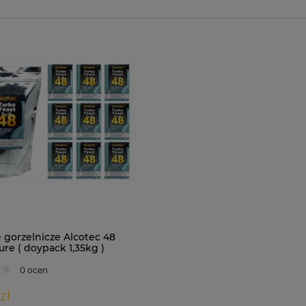
 gorzelnicze Alcotec 48
re ( doypack 1,35kg )
0 ocen
zł