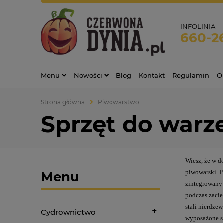
INFOLINIA
660-2
Menu
Nowości
Blog
Kontakt
Regulamin
O
Strona główna
Piwowarstwo
Sprzęt do warz
Wiesz, że w d
piwowarski. 
Menu
zintegrowany 
podczas zacie
stali nierdze
Cydrownictwo
wyposażone są