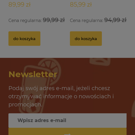
89,99 zł
85,99 zł
99,99 zł
94,99 zł
Cena regularna:
Cena regularna:
Drożdże gorzelnicze Alcotec 48 Turbo Pure
Dr
do koszyka
do koszyka
32 oceny
12,69 zł
10
Newsletter
do koszyka
Podaj swój adres e-mail, jeżeli chcesz
otrzymywać informacje o nowościach i
promocjach.