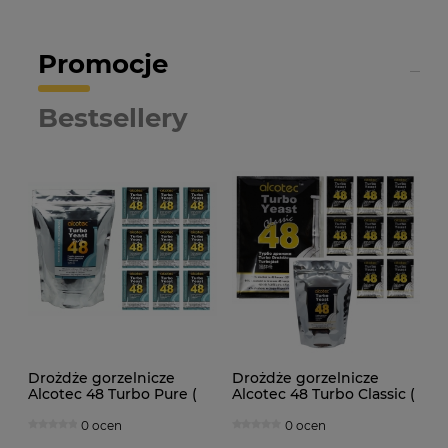
Promocje
Bestsellery
Drożdże gorzelnicze
Drożdże gorzelnicze
Alcotec 48 Turbo Pure (
Alcotec 48 Turbo Classic (
doypack 1,35kg )
doypack 1,30kg )
0 ocen
0 ocen