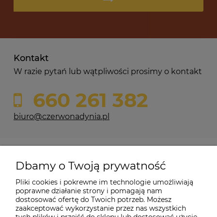
Kontakt
W razie pytań lub wątpliwości prosimy o kontakt
660 261 382
biuro@czerwonadynia.pl
Pomoc
Dbamy o Twoją prywatność
Moje konto
Pliki cookies i pokrewne im technologie umożliwiają
poprawne działanie strony i pomagają nam
dostosować ofertę do Twoich potrzeb. Możesz
O firmie
zaakceptować wykorzystanie przez nas wszystkich