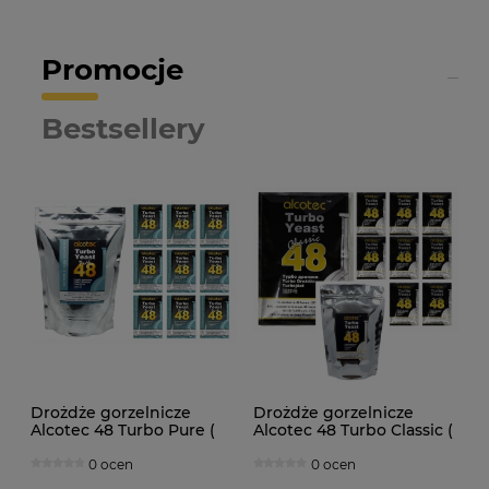
Promocje
Bestsellery
Drożdże gorzelnicze
Drożdże gorzelnicze
Alcotec 48 Turbo Pure (
Alcotec 48 Turbo Classic (
doypack 1,35kg )
doypack 1,30kg )
0 ocen
0 ocen