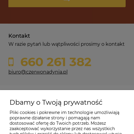
Kontakt
W razie pytań lub wątpliwości prosimy o kontakt
660 261 382
biuro@czerwonadynia.pl
Pomoc
Dbamy o Twoją prywatność
Moje konto
Pliki cookies i pokrewne im technologie umożliwiają
poprawne działanie strony i pomagają nam
dostosować ofertę do Twoich potrzeb. Możesz
O firmie
zaakceptować wykorzystanie przez nas wszystkich