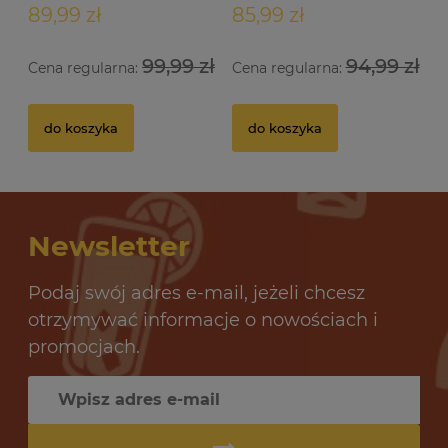
89,99 zł
85,99 zł
99,99 zł
94,99 zł
Cena regularna:
Cena regularna:
Drożdże gorzelnicze Alcotec 48 Turbo Pure
Dr
do koszyka
do koszyka
32 oceny
12,69 zł
10
Newsletter
do koszyka
Podaj swój adres e-mail, jeżeli chcesz
otrzymywać informacje o nowościach i
promocjach.