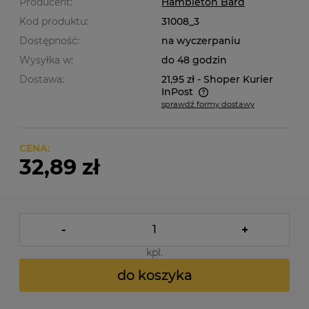
Producent:
Hambleton Bard
Kod produktu:
31008_3
Dostępność:
na wyczerpaniu
Wysyłka w:
do 48 godzin
Dostawa:
21,95 zł
- Shoper Kurier
InPost
sprawdź formy dostawy
Cena nie zawiera ewentualnych kosztów płatności
CENA:
32,89 zł
-
+
kpl.
do koszyka