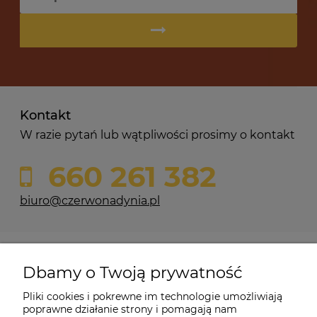
Kontakt
W razie pytań lub wątpliwości prosimy o kontakt
660 261 382
biuro@czerwonadynia.pl
Pomoc
Dbamy o Twoją prywatność
Moje konto
Pliki cookies i pokrewne im technologie umożliwiają
poprawne działanie strony i pomagają nam