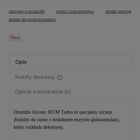
zapytaj o produkt
poleć znajomemu
dodaj opinię
dodaj do przechowalni
Opis
Koszty dostawy
Cena nie zawiera ewentualnych kosztów płatności
Opinie o produkcie (0)
Drożdże Alcotec RUM Turbo
to specjalny szczep
drożdży do rumu z dodatkiem enzymu glukoamylazy,
który rozkłada dekstryny.