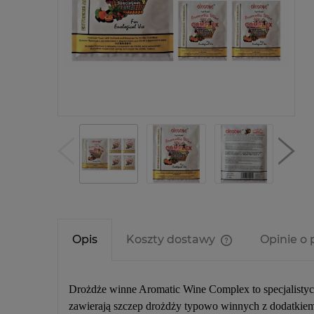
Opis
Koszty dostawy
Opinie o 
Cena nie zawier
kosztów płatnośc
Drożdże
winne Aromatic Wine Complex
to specjalist
zawierają szczep drożdży typowo winnych z dodatkiem