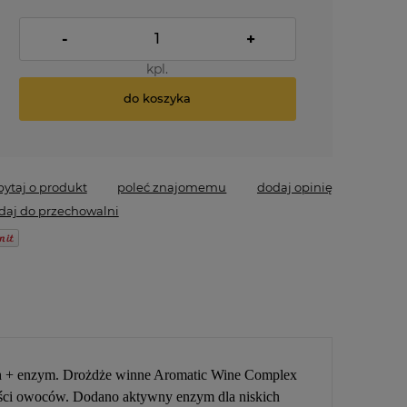
-
+
kpl.
do koszyka
pytaj o produkt
poleć znajomemu
dodaj opinię
daj do przechowalni
h + enzym.
Drożdże
winne Aromatic Wine Complex
kości owoców. Dodano aktywny enzym dla niskich