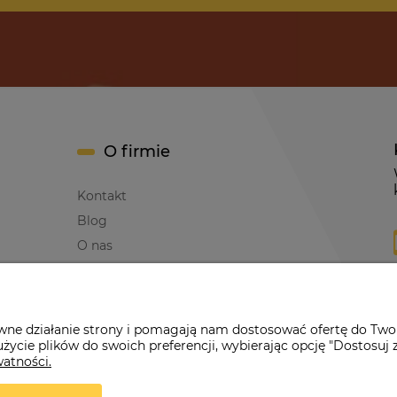
O firmie
Kontakt
Blog
O nas
awne działanie strony i pomagają nam dostosować ofertę do Two
życie plików do swoich preferencji, wybierając opcję "Dostosuj 
erwona Dynia
|
ul. Konarskiego 9a
| 66-200 Świebodzin |
tel: 660-261
watności.