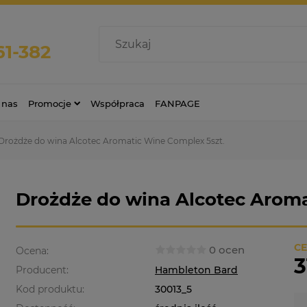
61-382
 nas
Promocje
Współpraca
FANPAGE
Drożdże do wina Alcotec Aromatic Wine Complex 5szt.
Drożdże do wina Alcotec Aroma
CE
0 ocen
Ocena:
3
Producent:
Hambleton Bard
Kod produktu:
30013_5