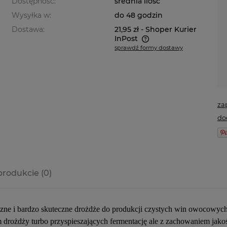
Dostępność:
średnia ilość
Wysyłka w:
do 48 godzin
Dostawa:
21,95 zł
- Shoper Kurier
InPost
sprawdź formy dostawy
Cena nie zawiera ewentualnych
kosztów płatności
za
do
produkcie (0)
a ewentualnych
i
yczne i bardzo skuteczne drożdże do produkcji czystych win owocowyc
 drożdży turbo przyspieszających fermentację ale z zachowaniem ja