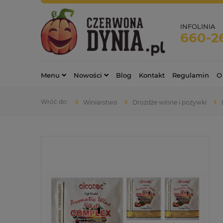
INFOLINIA
660-2
Menu
Nowości
Blog
Kontakt
Regulamin
O
Winiarstwo
Drożdże winne i pożywki