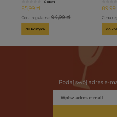
0 ocen
85,99 zł
89,99 
94,99 zł
Cena regularna:
Cena re
do koszyka
do ko
Podaj swój adres e-ma