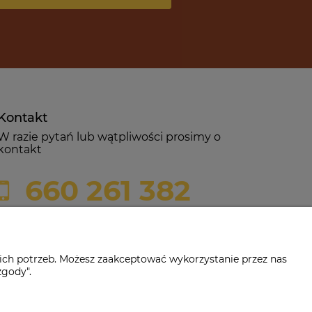
Kontakt
W razie pytań lub wątpliwości prosimy o
kontakt
660 261 382
biuro@czerwonadynia.pl
ich potrzeb. Możesz zaakceptować wykorzystanie przez nas
zgody".
-382