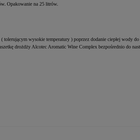
ów. Opakowanie na 25 litrów.
 tolerującym wysokie temperatury ) poprzez dodanie ciepłej wody do o
 saszetkę drożdży Alcotec Aromatic Wine Complex bezpośrednio do na