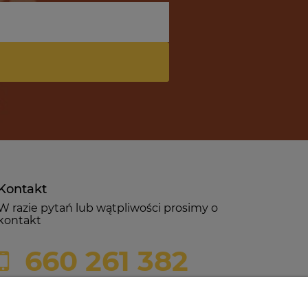
Kontakt
W razie pytań lub wątpliwości prosimy o
kontakt
660 261 382
biuro@czerwonadynia.pl