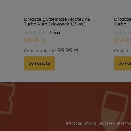
Drożdże gorzelnicze Alcotec 48
Drożdże
Turbo Pure ( doypack 1,35kg )
Turbo Cl
0 ocen
89,99 zł
85,99 
99,99 zł
Cena regularna:
Cena re
do koszyka
do ko
Podaj swój adres e-ma