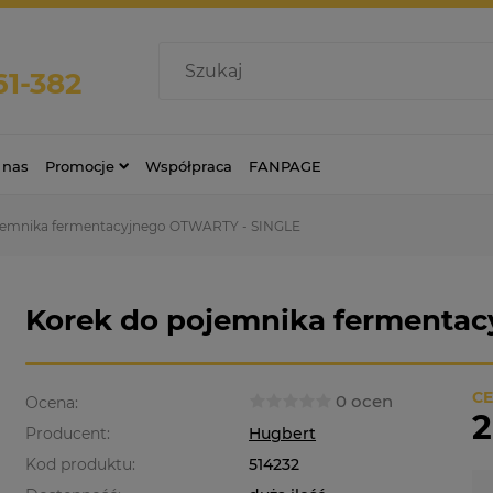
61-382
 nas
Promocje
Współpraca
FANPAGE
jemnika fermentacyjnego OTWARTY - SINGLE
Korek do pojemnika fermenta
CE
0 ocen
Ocena:
2
Producent:
Hugbert
Kod produktu:
514232