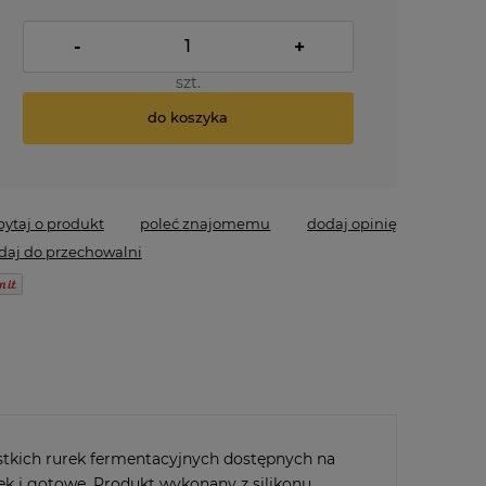
-
+
szt.
do koszyka
pytaj o produkt
poleć znajomemu
dodaj opinię
daj do przechowalni
stkich rurek fermentacyjnych dostępnych na
k i gotowe. Produkt wykonany z silikonu