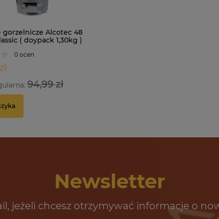
 gorzelnicze Alcotec 48
assic ( doypack 1,30kg )
0 ocen
zł
94,99 zł
gularna:
szyka
Newsletter
il, jeżeli chcesz otrzymywać informacje o no