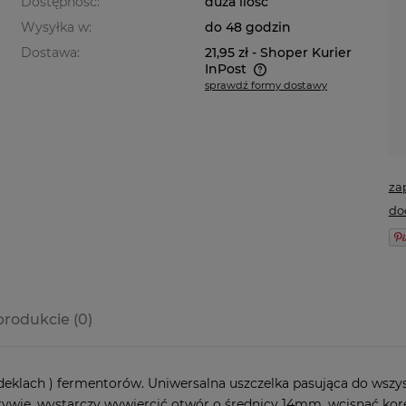
Dostępność:
duża ilość
Wysyłka w:
do 48 godzin
Dostawa:
21,95 zł
- Shoper Kurier
InPost
sprawdź formy dostawy
Cena nie zawiera ewentualnych
kosztów płatności
za
do
produkcie (0)
a ewentualnych
i
eklach ) fermentorów. Uniwersalna uszczelka pasująca do wszy
ywie, wystarczy wywiercić otwór o średnicy 14mm, wcisnąć kore