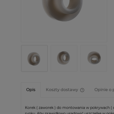
Opis
Koszty dostawy
Opinie o 
Cena nie zawier
kosztów płatnośc
Korek ( zaworek ) do montowania w pokrywach ( d
rynku. Aby prawidłowo usadowić uszczelkę w pokr