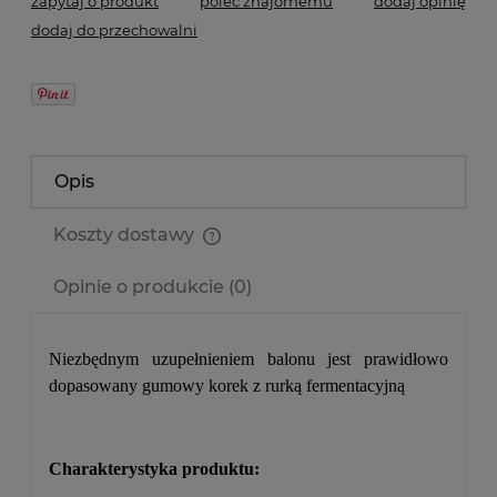
zapytaj o produkt
poleć znajomemu
dodaj opinię
dodaj do przechowalni
Opis
Koszty dostawy
Cena nie zawiera ewentualnych kosztów płatności
Opinie o produkcie (0)
Niezbędnym uzupełnieniem balonu jest prawidłowo
dopasowany gumowy korek z rurką fermentacyjną
Charakterystyka produktu: