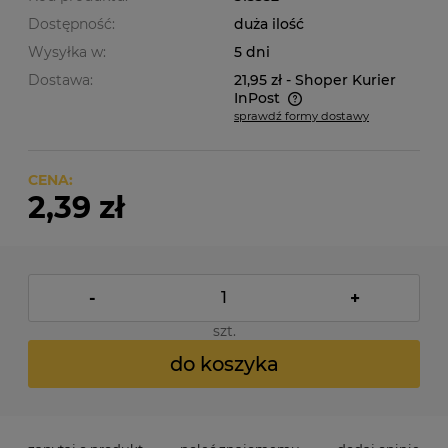
Dostępność:
duża ilość
Wysyłka w:
5 dni
Dostawa:
21,95 zł
- Shoper Kurier
InPost
sprawdź formy dostawy
Cena nie zawiera ewentualnych kosztów płatności
CENA:
2,39 zł
-
+
szt.
do koszyka