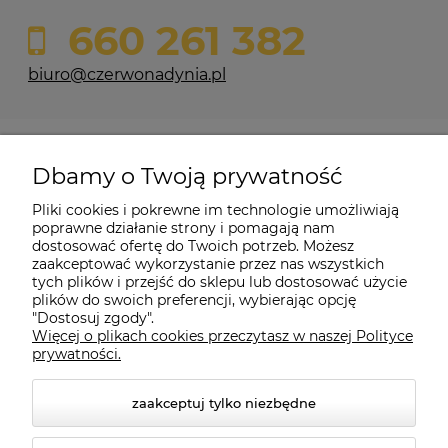
660 261 382
biuro@czerwonadynia.pl
Pomoc
Dbamy o Twoją prywatność
Moje konto
Pliki cookies i pokrewne im technologie umożliwiają
poprawne działanie strony i pomagają nam
dostosować ofertę do Twoich potrzeb. Możesz
O firmie
zaakceptować wykorzystanie przez nas wszystkich
tych plików i przejść do sklepu lub dostosować użycie
plików do swoich preferencji, wybierając opcję
"Dostosuj zgody".
Więcej o plikach cookies przeczytasz w naszej Polityce
Czerwona Dynia
|
ul. Konarskiego 9a
| 66-200 Świebodzin |
prywatności.
tel: 660-261-382
zaakceptuj tylko niezbędne