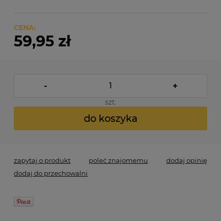
CENA:
59,95 zł
-
+
szt.
do koszyka
zapytaj o produkt
poleć znajomemu
dodaj opinię
dodaj do przechowalni