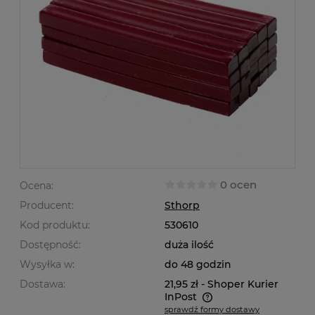
0 ocen
Ocena:
Producent:
Sthorp
Kod produktu:
530610
Dostępność:
duża ilość
Wysyłka w:
do 48 godzin
Dostawa:
21,95 zł
- Shoper Kurier
InPost
sprawdź formy dostawy
Cena nie zawiera ewentualnych kosztów płatności