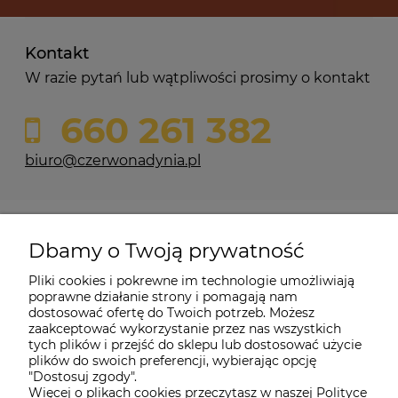
Kontakt
W razie pytań lub wątpliwości prosimy o kontakt
660 261 382
biuro@czerwonadynia.pl
Pomoc
Dbamy o Twoją prywatność
Moje konto
Pliki cookies i pokrewne im technologie umożliwiają
poprawne działanie strony i pomagają nam
dostosować ofertę do Twoich potrzeb. Możesz
O firmie
zaakceptować wykorzystanie przez nas wszystkich
tych plików i przejść do sklepu lub dostosować użycie
plików do swoich preferencji, wybierając opcję
"Dostosuj zgody".
Więcej o plikach cookies przeczytasz w naszej Polityce
Czerwona Dynia
|
ul. Konarskiego 9a
| 66-200 Świebodzin |