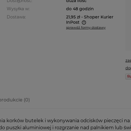
Dostępność:
duża ilość
Wysyłka w:
do 48 godzin
Dostawa:
21,95 zł
- Shoper Kurier
InPost
sprawdź formy dostawy
Cena nie zawiera ewentualnych
kosztów płatności
za
do
produkcie (0)
a ewentualnych
i
iania korków butelek i wykonywania odcisków pieczęci 
do puszki aluminiowej i rozgrzanie nad palnikiem lub św