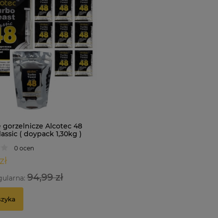
 gorzelnicze Alcotec 48
assic ( doypack 1,30kg )
0 ocen
zł
94,99 zł
gularna:
szyka