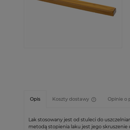
Opis
Koszty dostawy
Opinie o 
Cena nie zawier
kosztów płatnośc
Lak stosowany jest od stuleci do uszczeln
metodą stopienia laku jest jego skruszenie 