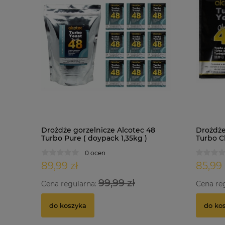
Drożdże gorzelnicze Alcotec 48
Drożdże
Turbo Pure ( doypack 1,35kg )
Turbo Cl
0 ocen
89,99 zł
85,99 
99,99 zł
Cena regularna:
Cena re
do koszyka
do ko