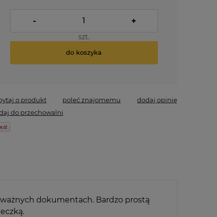
-
+
szt.
do koszyka
pytaj o produkt
poleć znajomemu
dodaj opinię
daj do przechowalni
na ważnych dokumentach. Bardzo prostą
ieczką.