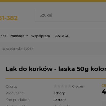
61-382
 nas
Promocje
Współpraca
FANPAGE
- laska 50g kolor ZŁOTY
Lak do korków - laska 50g kol
CE
0 ocen
Ocena:
4
Producent:
Sthorp
Kod produktu:
537600