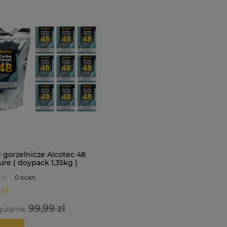
 gorzelnicze Alcotec 48
re ( doypack 1,35kg )
0 ocen
zł
99,99 zł
gularna: