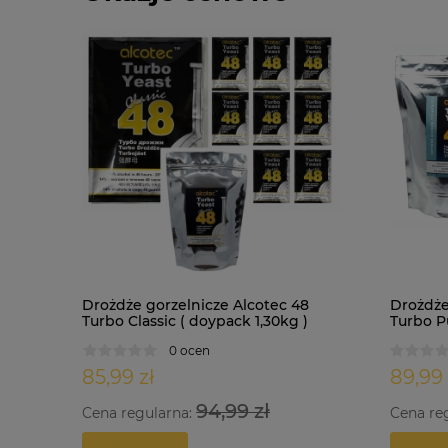
Drożdże gorzelnicze Alcotec 48
Drożdże
Turbo Classic ( doypack 1,30kg )
Turbo Pu
0 ocen
85,99 zł
89,99 
94,99 zł
Cena regularna:
Cena re