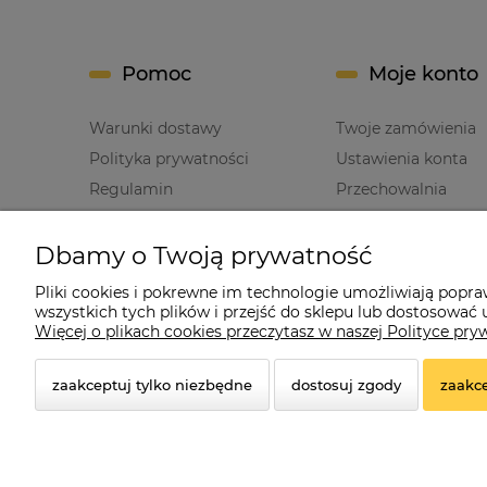
Pomoc
Moje konto
Warunki dostawy
Twoje zamówienia
Polityka prywatności
Ustawienia konta
Regulamin
Przechowalnia
Dbamy o Twoją prywatność
Pliki cookies i pokrewne im technologie umożliwiają popr
wszystkich tych plików i przejść do sklepu lub dostosować u
Cz
Więcej o plikach cookies przeczytasz w naszej Polityce pry
zaakceptuj tylko niezbędne
dostosuj zgody
zaakce
© 2026 czerwonadynia.pl. Wszelkie prawa zastrzeżon
Styl graficzny ShopGadget.pl
Sklep internetowy Shope