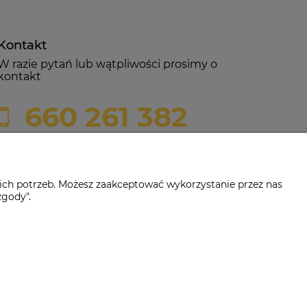
Kontakt
W razie pytań lub wątpliwości prosimy o
kontakt
660 261 382
biuro@czerwonadynia.pl
ich potrzeb. Możesz zaakceptować wykorzystanie przez nas
zgody".
-382