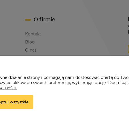
O firmie
Kontakt
Blog
O nas
awne działanie strony i pomagają nam dostosować ofertę do Two
życie plików do swoich preferencji, wybierając opcję "Dostosuj 
erwona Dynia
|
ul. Konarskiego 9a
| 66-200 Świebodzin |
tel: 660-261
watności.
ptuj wszystkie
e.
r.pl