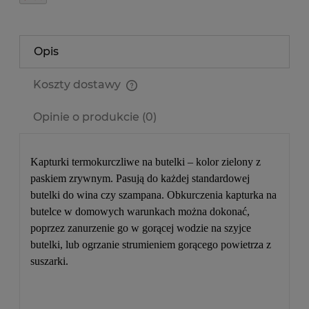
Opis
Koszty dostawy
Cena nie zawiera ewentualnych kosztów płatności
Opinie o produkcie (0)
Kapturki termokurczliwe na butelki – kolor zielony z
paskiem zrywnym. Pasują do każdej standardowej
butelki do wina czy szampana.
Obkurczenia kapturka na
butelce w domowych warunkach można dokonać,
poprzez zanurzenie go w gorącej wodzie na szyjce
butelki, lub ogrzanie strumieniem gorącego powietrza z
suszarki.