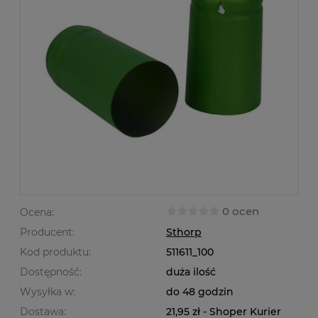
0 ocen
Ocena:
Producent:
Sthorp
Kod produktu:
511611_100
Dostępność:
duża ilość
Wysyłka w:
do 48 godzin
Dostawa:
21,95 zł
- Shoper Kurier