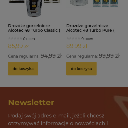
Drożdże gorzelnicze
Drożdże gorzelnicze
Alcotec 48 Turbo Classic (
Alcotec 48 Turbo Pure (
doypack 1,30kg )
doypack 1,35kg )
0 ocen
0 ocen
85,99 zł
89,99 zł
94,99 zł
99,99 zł
Cena regularna:
Cena regularna:
do koszyka
do koszyka
Newsletter
Podaj swój adres e-mail, jeżeli chcesz
otrzymywać informacje o nowościach i