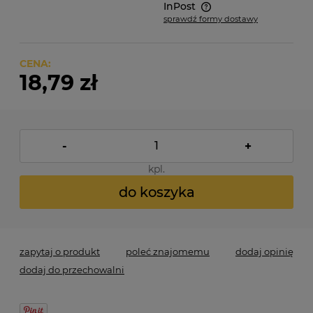
InPost
sprawdź formy dostawy
Cena nie zawiera ewentualnych kosztów płatności
CENA:
18,79 zł
-
+
kpl.
do koszyka
zapytaj o produkt
poleć znajomemu
dodaj opinię
dodaj do przechowalni