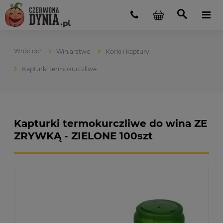
Winiarstwo
Korki i kaptury
Kapturki termokurczliwe
Kapturki termokurczliwe do wina ZE
ZRYWKĄ - ZIELONE 100szt