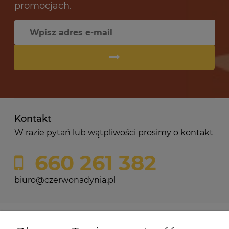
promocjach.
Kontakt
W razie pytań lub wątpliwości prosimy o kontakt
660 261 382
biuro@czerwonadynia.pl
Pomoc