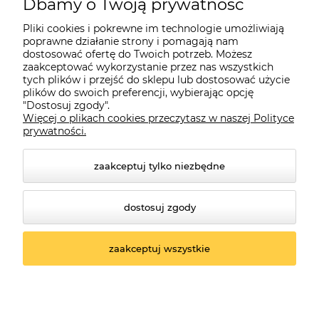
Dbamy o Twoją prywatność
Moje konto
Pliki cookies i pokrewne im technologie umożliwiają
poprawne działanie strony i pomagają nam
dostosować ofertę do Twoich potrzeb. Możesz
O firmie
zaakceptować wykorzystanie przez nas wszystkich
tych plików i przejść do sklepu lub dostosować użycie
plików do swoich preferencji, wybierając opcję
"Dostosuj zgody".
Więcej o plikach cookies przeczytasz w naszej Polityce
Czerwona Dynia
|
ul. Konarskiego 9a
| 66-200 Świebodzin |
prywatności.
tel: 660-261-382
zaakceptuj tylko niezbędne
dostosuj zgody
zaakceptuj wszystkie
© 2026 czerwonadynia.pl. Wszelkie prawa zastrzeżone.
Styl graficzny ShopGadget.pl
Sklep internetowy
Shoper.pl