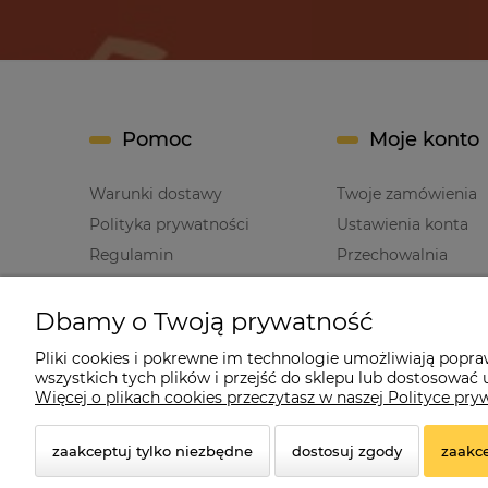
Pomoc
Moje konto
Warunki dostawy
Twoje zamówienia
Polityka prywatności
Ustawienia konta
Regulamin
Przechowalnia
Dbamy o Twoją prywatność
Pliki cookies i pokrewne im technologie umożliwiają popr
wszystkich tych plików i przejść do sklepu lub dostosować u
Cz
Więcej o plikach cookies przeczytasz w naszej Polityce pry
zaakceptuj tylko niezbędne
dostosuj zgody
zaakce