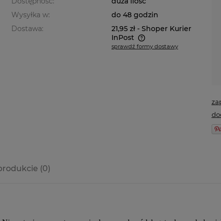
Dostępność:
duża ilość
Wysyłka w:
do 48 godzin
Dostawa:
21,95 zł
- Shoper Kurier
InPost
sprawdź formy dostawy
Cena nie zawiera ewentualnych
kosztów płatności
za
do
produkcie (0)
a ewentualnych
i