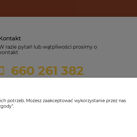
Kontakt
W razie pytań lub wątpliwości prosimy o
kontakt
660 261 382
biuro@czerwonadynia.pl
ich potrzeb. Możesz zaakceptować wykorzystanie przez nas
zgody".
-382