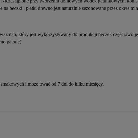
ów. Niezastąpione przy tworzeniu domowych wódek gatunkowych, koniak
 na beczki i płatki drewno jest naturalnie sezonowane przez okres mi
ieważ dąb, który jest wykorzystywany do produkcji beczek częściowo j
cno palone).
i smakowych i może trwać od 7 dni do kilku miesięcy.