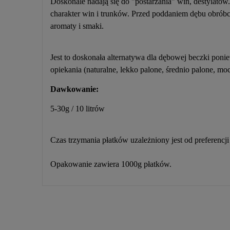
Doskonale nadają się do "postarzania" win, destylat
charakter win i trunków. Przed poddaniem dębu obróbce
aromaty i smaki.
Jest to doskonała alternatywa dla dębowej beczki pon
opiekania (naturalne, lekko palone, średnio palone, mo
Dawkowanie:
5-30g / 10 litrów
Czas trzymania płatków uzależniony jest od preferencj
Opakowanie zawiera 1000g płatków.