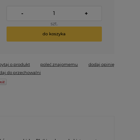
-
+
szt.
do koszyka
pytaj o produkt
poleć znajomemu
dodaj opinię
daj do przechowalni