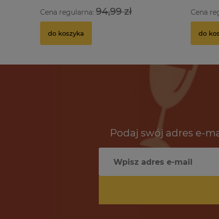
94,99 zł
Cena regularna:
Cena re
do koszyka
do ko
Podaj swój adres e-ma