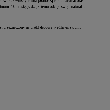
ów oraz whisky. Płatki podnoszą bukiet, aromat oraz
nimum 18 miesięcy, dzięki temu oddaje swoje naturalne
est przeznaczony na płatki dębowe w różnym stopniu