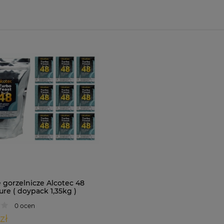
 gorzelnicze Alcotec 48
re ( doypack 1,35kg )
0 ocen
zł