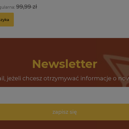
99,99 zł
gularna:
szyka
Newsletter
il, jeżeli chcesz otrzymywać informacje o no
zapisz się