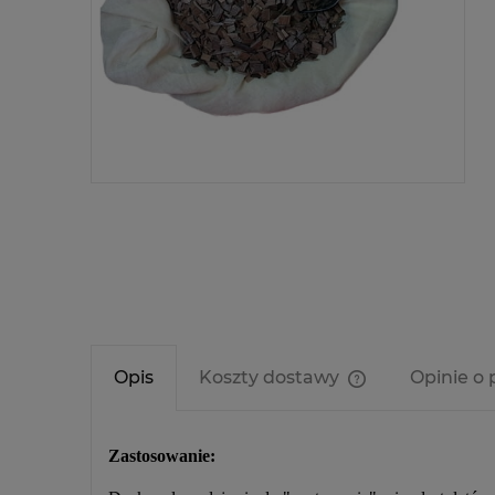
Opis
Koszty dostawy
Opinie o 
Cena nie zawier
kosztów płatnośc
Zastosowanie: