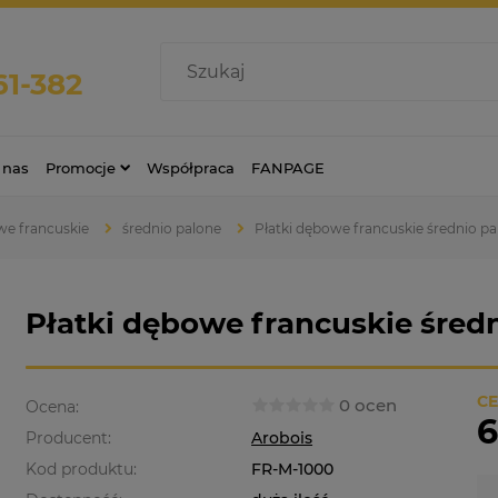
61-382
 nas
Promocje
Współpraca
FANPAGE
e francuskie
średnio palone
Płatki dębowe francuskie średnio p
Płatki dębowe francuskie śred
CE
0 ocen
Ocena:
6
Producent:
Arobois
Kod produktu:
FR-M-1000