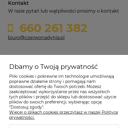
Kontakt
W razie pytań lub wątpliwości prosimy o kontakt
660 261 382
biuro@czerwonadynia.pl
Pomoc
Dbamy o Twoją prywatność
Moje konto
Pliki cookies i pokrewne im technologie umożliwiają
poprawne działanie strony i pomagają nam
dostosować ofertę do Twoich potrzeb. Możesz
O firmie
zaakceptować wykorzystanie przez nas wszystkich
tych plików i przejść do sklepu lub dostosować użycie
plików do swoich preferencji, wybierając opcję
"Dostosuj zgody".
Więcej o plikach cookies przeczytasz w naszej Polityce
Czerwona Dynia
|
ul. Konarskiego 9a
| 66-200 Świebodzin |
prywatności.
tel: 660-261-382