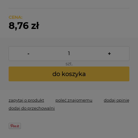
CENA:
8,76 zł
-
+
szt.
do koszyka
zapytaj o produkt
poleć znajomemu
dodaj opinię
dodaj do przechowalni