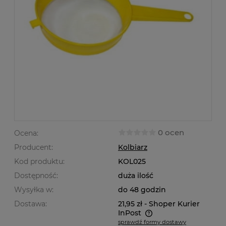
0 ocen
Ocena:
Producent:
Kolbiarz
Kod produktu:
KOL025
Dostępność:
duża ilość
Wysyłka w:
do 48 godzin
Dostawa:
21,95 zł
- Shoper Kurier
InPost
sprawdź formy dostawy
Cena nie zawiera ewentualnych kosztów płatności