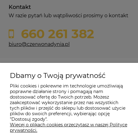
Kontakt
W razie pytań lub wątpliwości prosimy o kontakt
660 261 382
biuro@czerwonadynia.pl
Pomoc
Dbamy o Twoją prywatność
Moje konto
Pliki cookies i pokrewne im technologie umożliwiają
poprawne działanie strony i pomagają nam
dostosować ofertę do Twoich potrzeb. Możesz
O firmie
zaakceptować wykorzystanie przez nas wszystkich
tych plików i przejść do sklepu lub dostosować użycie
plików do swoich preferencji, wybierając opcję
"Dostosuj zgody".
Więcej o plikach cookies przeczytasz w naszej Polityce
Czerwona Dynia
|
ul. Konarskiego 9a
| 66-200 Świebodzin |
prywatności.
tel: 660-261-382