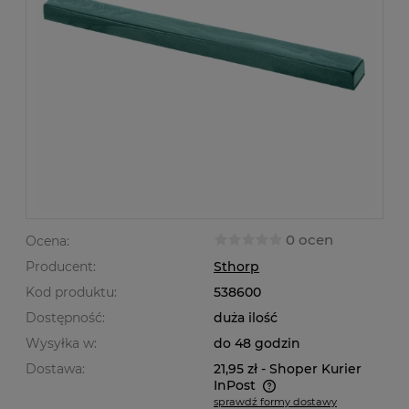
0 ocen
Ocena:
Producent:
Sthorp
Kod produktu:
538600
Dostępność:
duża ilość
Wysyłka w:
do 48 godzin
Dostawa:
21,95 zł
- Shoper Kurier
InPost
sprawdź formy dostawy
Cena nie zawiera ewentualnych kosztów płatności