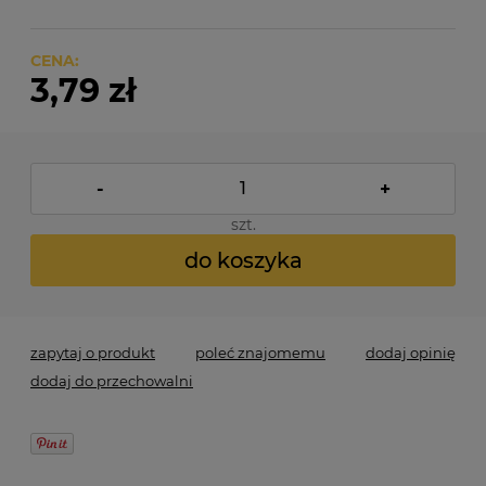
CENA:
3,79 zł
-
+
szt.
do koszyka
zapytaj o produkt
poleć znajomemu
dodaj opinię
dodaj do przechowalni