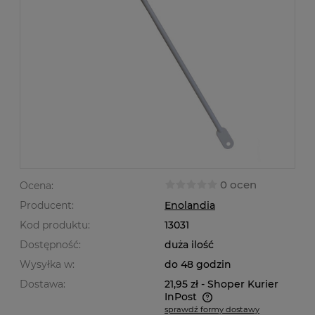
0 ocen
Ocena:
Producent:
Enolandia
Kod produktu:
13031
Dostępność:
duża ilość
Wysyłka w:
do 48 godzin
Dostawa:
21,95 zł
- Shoper Kurier
InPost
sprawdź formy dostawy
Cena nie zawiera ewentualnych kosztów płatności