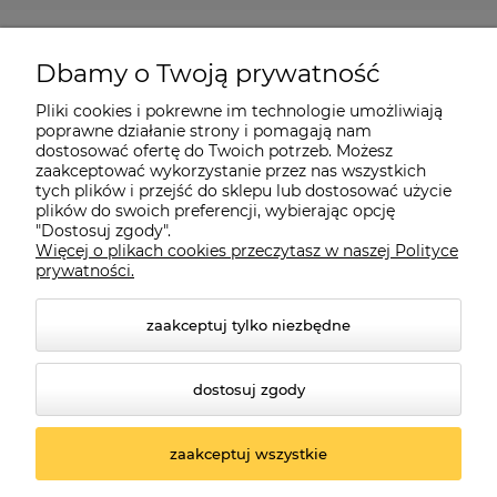
Pomoc
Dbamy o Twoją prywatność
Moje konto
Pliki cookies i pokrewne im technologie umożliwiają
poprawne działanie strony i pomagają nam
dostosować ofertę do Twoich potrzeb. Możesz
O firmie
zaakceptować wykorzystanie przez nas wszystkich
tych plików i przejść do sklepu lub dostosować użycie
plików do swoich preferencji, wybierając opcję
"Dostosuj zgody".
Więcej o plikach cookies przeczytasz w naszej Polityce
Czerwona Dynia
|
ul. Konarskiego 9a
| 66-200 Świebodzin |
prywatności.
tel: 660-261-382
zaakceptuj tylko niezbędne
dostosuj zgody
zaakceptuj wszystkie
© 2026 czerwonadynia.pl. Wszelkie prawa zastrzeżone.