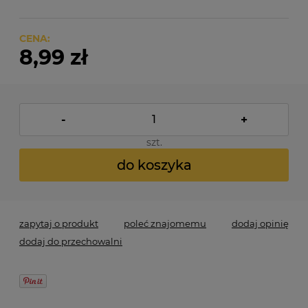
CENA:
8,99 zł
-
+
szt.
do koszyka
zapytaj o produkt
poleć znajomemu
dodaj opinię
dodaj do przechowalni