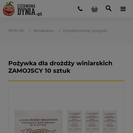
Winiarstwo
Drożdże winne i pożywki
Pożywka dla drożdży winiarskich
ZAMOJSCY 10 sztuk