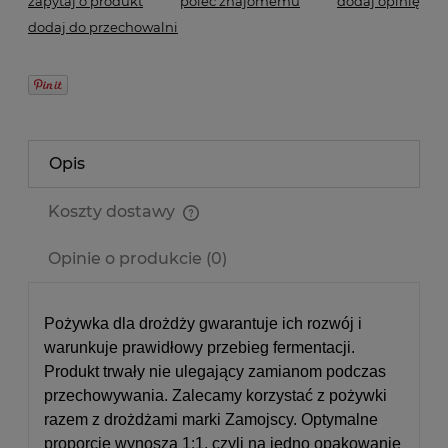
zapytaj o produkt
poleć znajomemu
dodaj opinię
dodaj do przechowalni
Opis
Koszty dostawy
Cena nie zawiera ewentualnych kosztów płatności
Opinie o produkcie (0)
Pożywka dla drożdży gwarantuje ich rozwój i
warunkuje prawidłowy przebieg fermentacji.
Produkt trwały nie ulegający zamianom podczas
przechowywania.
Zalecamy korzystać z pożywki
razem z drożdżami marki Zamojscy. Optymalne
proporcje wynoszą 1:1, czyli na jedno opakowanie