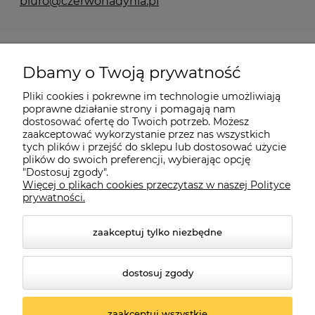
biuro@czerwonadynia.pl
Pomoc
Dbamy o Twoją prywatność
Moje konto
Pliki cookies i pokrewne im technologie umożliwiają
poprawne działanie strony i pomagają nam
dostosować ofertę do Twoich potrzeb. Możesz
O firmie
zaakceptować wykorzystanie przez nas wszystkich
tych plików i przejść do sklepu lub dostosować użycie
plików do swoich preferencji, wybierając opcję
"Dostosuj zgody".
Więcej o plikach cookies przeczytasz w naszej Polityce
Czerwona Dynia
|
ul. Konarskiego 9a
| 66-200 Świebodzin |
prywatności.
tel: 660-261-382
zaakceptuj tylko niezbędne
dostosuj zgody
zaakceptuj wszystkie