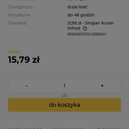
Dostępność:
duża ilość
Wysyłka w:
do 48 godzin
Dostawa:
21,95 zł
- Shoper Kurier
InPost
sprawdź formy dostawy
Cena nie zawiera ewentualnych kosztów płatności
CENA:
15,79 zł
-
+
szt.
do koszyka