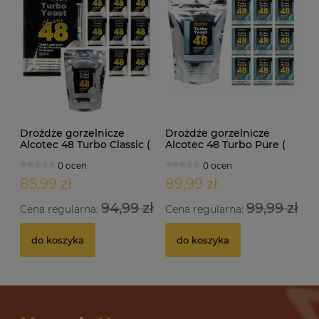
Drożdże gorzelnicze
Drożdże gorzelnicze
Alcotec 48 Turbo Classic (
Alcotec 48 Turbo Pure (
doypack 1,30kg )
doypack 1,35kg )
0 ocen
0 ocen
85,99 zł
89,99 zł
94,99 zł
99,99 zł
Cena regularna:
Cena regularna:
do koszyka
do koszyka