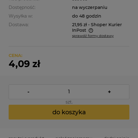
Dostępność:
na wyczerpaniu
Wysyłka w:
do 48 godzin
Dostawa:
21,95 zł
- Shoper Kurier
InPost
sprawdź formy dostawy
Cena nie zawiera ewentualnych kosztów płatności
CENA:
4,09 zł
-
+
szt.
do koszyka