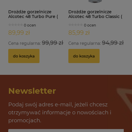
Drożdże gorzelnicze
Drożdże gorzelnicze
Alcotec 48 Turbo Pure (
Alcotec 48 Turbo Classic (
doypack 1,35kg )
doypack 1,30kg )
0 ocen
0 ocen
89,99 zł
85,99 zł
99,99 zł
94,99 zł
Cena regularna:
Cena regularna:
do koszyka
do koszyka
Newsletter
Podaj swój adres e-mail, jeżeli chcesz
otrzymywać informacje o nowościach i
promocjach.