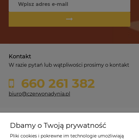
Kontakt
W razie pytań lub wątpliwości prosimy o kontakt
660 261 382
biuro@czerwonadynia.pl
Pomoc
Dbamy o Twoją prywatność
Moje konto
Pliki cookies i pokrewne im technologie umożliwiają