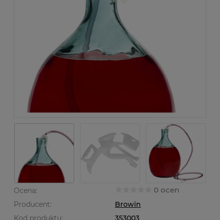
0 ocen
Ocena:
Producent:
Browin
Kod produktu:
353003