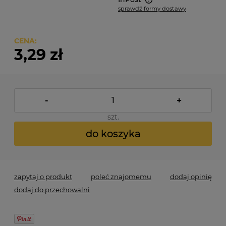
sprawdź formy dostawy
Cena nie zawiera ewentualnych kosztów płatności
CENA:
3,29 zł
-
+
szt.
do koszyka
zapytaj o produkt
poleć znajomemu
dodaj opinię
dodaj do przechowalni