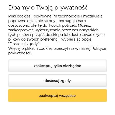
Pomoc
Dbamy o Twoją prywatność
Moje konto
Pliki cookies i pokrewne im technologie umożliwiają
poprawne działanie strony i pomagają nam
dostosować ofertę do Twoich potrzeb. Możesz
O firmie
zaakceptować wykorzystanie przez nas wszystkich
tych plików i przejść do sklepu lub dostosować użycie
plików do swoich preferencji, wybierając opcję
"Dostosuj zgody".
Więcej o plikach cookies przeczytasz w naszej Polityce
Czerwona Dynia
|
ul. Konarskiego 9a
| 66-200 Świebodzin |
prywatności.
tel: 660-261-382
zaakceptuj tylko niezbędne
dostosuj zgody
zaakceptuj wszystkie
© 2026 czerwonadynia.pl. Wszelkie prawa zastrzeżone.
Styl graficzny ShopGadget.pl
Sklep internetowy
Shoper.pl