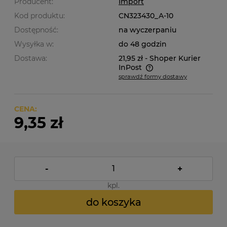
Producent:
Import
Kod produktu:
CN323430_A-10
Dostępność:
na wyczerpaniu
Wysyłka w:
do 48 godzin
Dostawa:
21,95 zł
- Shoper Kurier
InPost
sprawdź formy dostawy
Cena nie zawiera ewentualnych kosztów płatności
CENA:
9,35 zł
-
+
kpl.
do koszyka