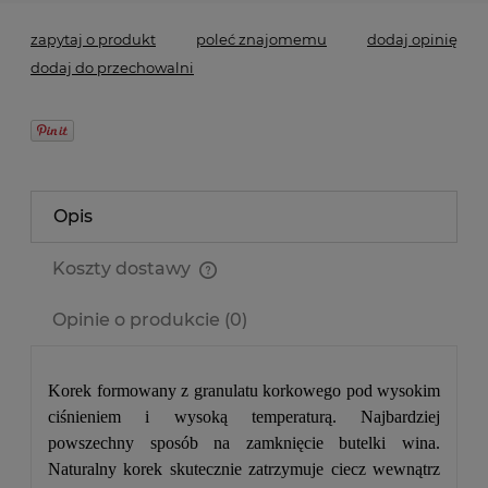
zapytaj o produkt
poleć znajomemu
dodaj opinię
dodaj do przechowalni
Opis
Koszty dostawy
Cena nie zawiera ewentualnych kosztów płatności
Opinie o produkcie (0)
Korek formowany z granulatu korkowego pod wysokim
ciśnieniem i wysoką temperaturą. Najbardziej
powszechny sposób na zamknięcie butelki wina.
Naturalny korek skutecznie zatrzymuje ciecz wewnątrz