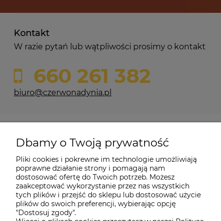
Kontakt
W razie pytań lub wątpliwości prosimy o kontakt
660 261 382
biuro@czerwonadynia.pl
Pomoc
Dbamy o Twoją prywatność
Moje konto
Pliki cookies i pokrewne im technologie umożliwiają
poprawne działanie strony i pomagają nam
dostosować ofertę do Twoich potrzeb. Możesz
O firmie
zaakceptować wykorzystanie przez nas wszystkich
tych plików i przejść do sklepu lub dostosować użycie
plików do swoich preferencji, wybierając opcję
"Dostosuj zgody".