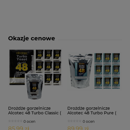
Okazje cenowe
Drożdże gorzelnicze
Drożdże gorzelnicze
Alcotec 48 Turbo Classic (
Alcotec 48 Turbo Pure (
doypack 1,30kg )
doypack 1,35kg )
0 ocen
0 ocen
85,99 zł
89,99 zł