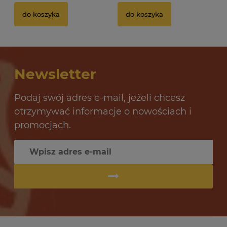
Drożdże gorzelnicze Alcotec 48 Turbo Pure
Dr
do koszyka
do koszyka
32 oceny
12,69 zł
10
Newsletter
do koszyka
Podaj swój adres e-mail, jeżeli chcesz
otrzymywać informacje o nowościach i
promocjach.