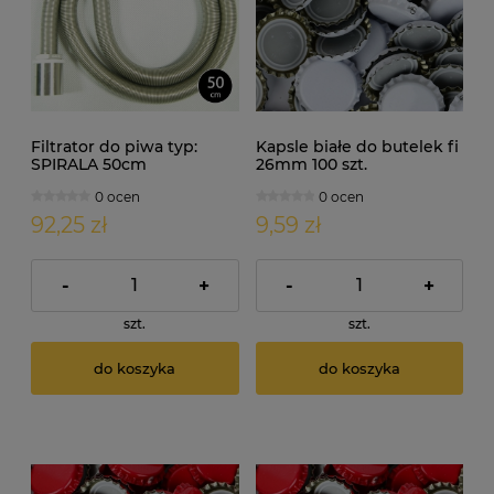
Filtrator do piwa typ:
Kapsle białe do butelek fi
SPIRALA 50cm
26mm 100 szt.
0 ocen
0 ocen
92,25 zł
9,59 zł
-
+
-
+
szt.
szt.
do koszyka
do koszyka