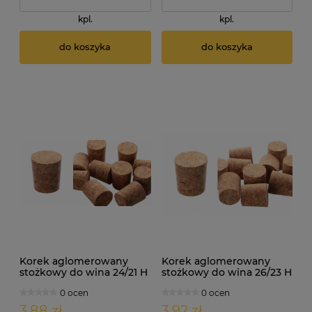
kpl.
kpl.
do koszyka
do koszyka
Korek aglomerowany
Korek aglomerowany
stożkowy do wina 24/21 H
stożkowy do wina 26/23 H
27mm 10szt
27mm 10szt
0 ocen
0 ocen
3,88 zł
3,92 zł