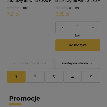
stożkowy do wina 30/26 H
stożkowy do wina 34/30 H
32mm 10szt
32mm 10szt
0 ocen
0 ocen
7,21 zł
9,35 zł
-
+
kpl.
do koszyka
«
»
1
2
3
4
5
Promocje