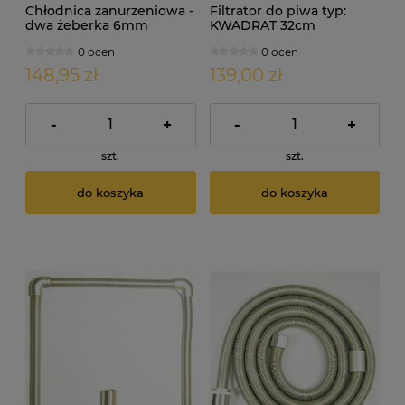
Chłodnica zanurzeniowa -
Filtrator do piwa typ:
dwa żeberka 6mm
KWADRAT 32cm
0 ocen
0 ocen
148,95 zł
139,00 zł
-
+
-
+
szt.
szt.
do koszyka
do koszyka