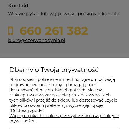
Kontakt
W razie pytań lub wątpliwości prosimy o kontakt
660 261 382
biuro@czerwonadynia.pl
Pomoc
Dbamy o Twoją prywatność
Moje konto
Pliki cookies i pokrewne im technologie umożliwiają
poprawne działanie strony i pomagają nam
dostosować ofertę do Twoich potrzeb. Możesz
O firmie
zaakceptować wykorzystanie przez nas wszystkich
tych plików i przejść do sklepu lub dostosować użycie
plików do swoich preferencji, wybierając opcję
"Dostosuj zgody".
Więcej o plikach cookies przeczytasz w naszej Polityce
Czerwona Dynia
|
ul. Konarskiego 9a
| 66-200 Świebodzin |
prywatności.
tel: 660-261-382