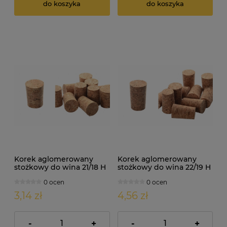
do koszyka
do koszyka
Korek aglomerowany
Korek aglomerowany
stożkowy do wina 21/18 H
stożkowy do wina 22/19 H
27mm 10szt
35mm 10szt
0 ocen
0 ocen
3,14 zł
4,56 zł
-
+
-
+